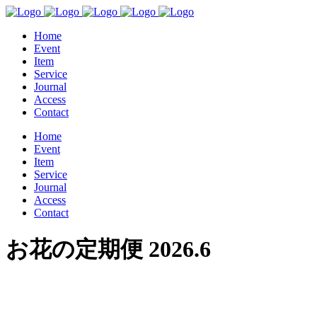
Home
Event
Item
Service
Journal
Access
Contact
Home
Event
Item
Service
Journal
Access
Contact
お花の定期便 2026.6