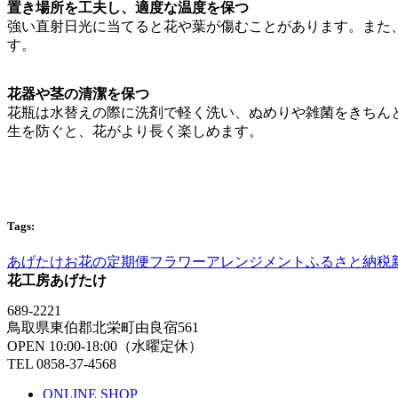
置き場所を工夫し、適度な温度を保つ
強い直射日光に当てると花や葉が傷むことがあります。また
す。
花器や茎の清潔を保つ
花瓶は水替えの際に洗剤で軽く洗い、ぬめりや雑菌をきちん
生を防ぐと、花がより長く楽しめます。
Tags:
あげたけ
お花の定期便
フラワーアレンジメント
ふるさと納税
花工房あげたけ
689-2221
鳥取県東伯郡北栄町由良宿561
OPEN 10:00-18:00（水曜定休）
TEL 0858-37-4568
ONLINE SHOP