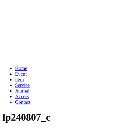
Home
Event
Item
Service
Journal
Access
Contact
lp240807_c