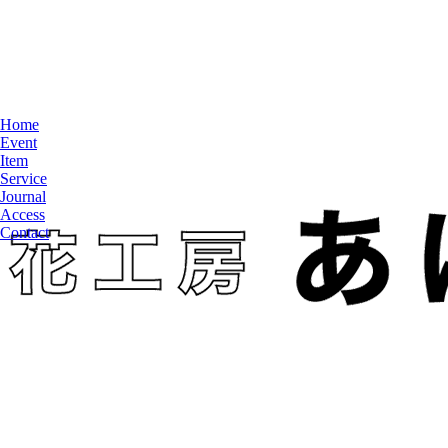
Home
Event
Item
Service
Journal
Access
Contact