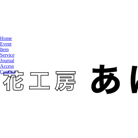
Home
Event
Item
Service
Journal
Access
Contact