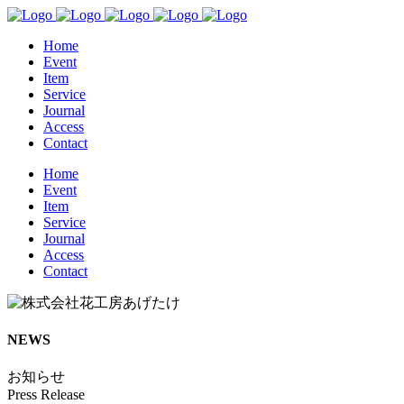
Home
Event
Item
Service
Journal
Access
Contact
Home
Event
Item
Service
Journal
Access
Contact
NEWS
お知らせ
Press Release