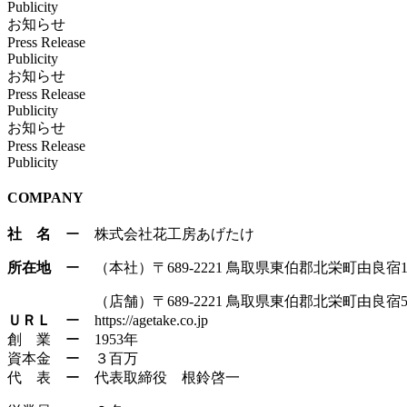
Publicity
お知らせ
Press Release
Publicity
お知らせ
Press Release
Publicity
お知らせ
Press Release
Publicity
COMPANY
社 名
ー 株式会社花工房あげたけ
所在地
ー （本社）〒689-2221 鳥取県東伯郡北栄町由良宿16
（店舗）〒689-2221 鳥取県東伯郡北栄町由良宿5
ＵＲＬ
ー https://agetake.co.jp
創 業 ー 1953年
資本金 ー ３百万
代 表 ー 代表取締役 根鈴啓一