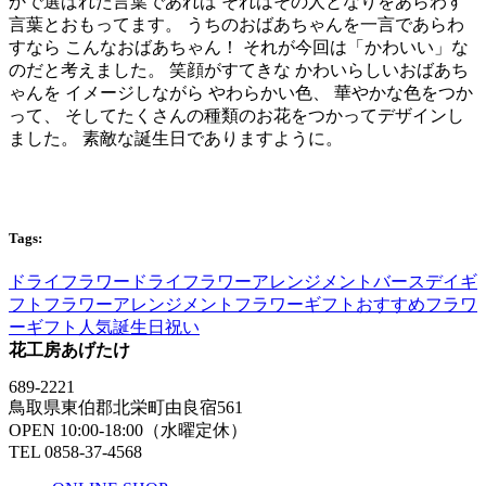
かで選ばれた言葉であれば それはその人となりをあらわす
言葉とおもってます。 うちのおばあちゃんを一言であらわ
すなら こんなおばあちゃん！ それが今回は「かわいい」な
のだと考えました。 笑顔がすてきな かわいらしいおばあち
ゃんを イメージしながら やわらかい色、 華やかな色をつか
って、 そしてたくさんの種類のお花をつかってデザインし
ました。 素敵な誕生日でありますように。
Tags:
ドライフラワー
ドライフラワーアレンジメント
バースデイギ
フト
フラワーアレンジメント
フラワーギフトおすすめ
フラワ
ーギフト人気
誕生日祝い
花工房あげたけ
689-2221
鳥取県東伯郡北栄町由良宿561
OPEN 10:00-18:00（水曜定休）
TEL 0858-37-4568