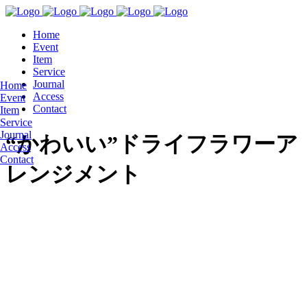
Home
Event
Item
Service
Journal
Home
Access
Event
Contact
Item
Service
Journal
“かわいい”ドライフラワーア
Access
Contact
レンジメント