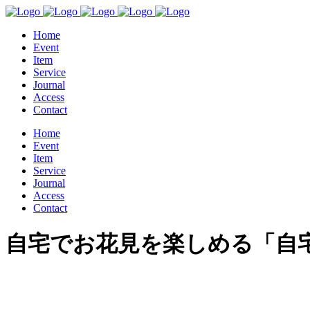
Home
Event
Item
Service
Journal
Access
Contact
Home
Event
Item
Service
Journal
Access
Contact
自宅でお花見を楽しめる「自