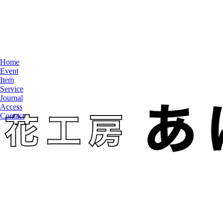
Home
Event
Item
Service
Journal
Access
Contact