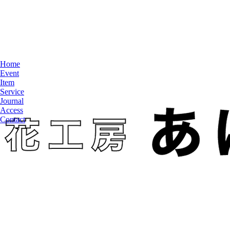
Home
Event
Item
Service
Journal
Access
Contact