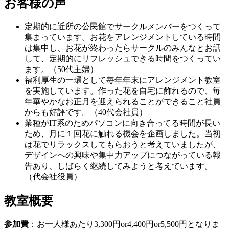
お客様の声
定期的に近所の公民館でサークルメンバーをつくって
集まっています。お花をアレンジメントしている時間
は集中し、お花が終わったらサークルのみんなとお話
して、定期的にリフレッシュできる時間をつくってい
ます。（50代主婦）
福利厚生の一環として毎年年末にアレンジメント教室
を実施しています。作った花を自宅に飾れるので、毎
年華やかなお正月を迎えられることができること社員
からも好評です。（40代会社員）
業種がIT系のためパソコンに向き合ってる時間が長い
ため、月に１回花に触れる機会を企画しました。当初
は花でリラックスしてもらおうと考えていましたが、
デザインへの興味や集中力アップにつながっている報
告あり、しばらく継続してみようと考えています。
（代会社役員）
教室概要
参加費
：お一人様あたり3,300円or4,400円or5,500円となりま