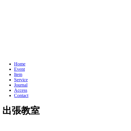
Home
Event
Item
Service
Journal
Access
Contact
出張教室