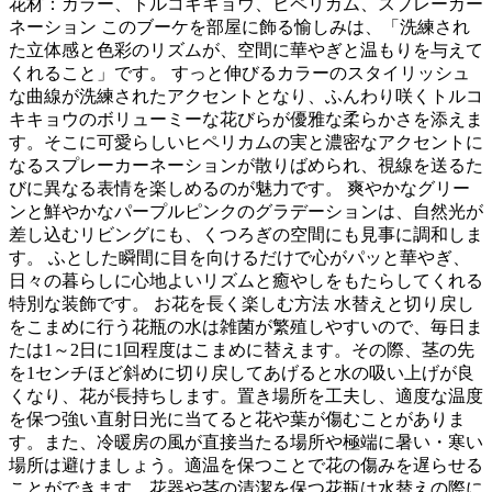
花材：カラー、トルコキキョウ、ヒペリカム、スプレーカー
ネーション このブーケを部屋に飾る愉しみは、「洗練され
た立体感と色彩のリズムが、空間に華やぎと温もりを与えて
くれること」です。 すっと伸びるカラーのスタイリッシュ
な曲線が洗練されたアクセントとなり、ふんわり咲くトルコ
キキョウのボリューミーな花びらが優雅な柔らかさを添えま
す。そこに可愛らしいヒペリカムの実と濃密なアクセントに
なるスプレーカーネーションが散りばめられ、視線を送るた
びに異なる表情を楽しめるのが魅力です。 爽やかなグリー
ンと鮮やかなパープルピンクのグラデーションは、自然光が
差し込むリビングにも、くつろぎの空間にも見事に調和しま
す。 ふとした瞬間に目を向けるだけで心がパッと華やぎ、
日々の暮らしに心地よいリズムと癒やしをもたらしてくれる
特別な装飾です。 お花を長く楽しむ方法 水替えと切り戻し
をこまめに行う花瓶の水は雑菌が繁殖しやすいので、毎日ま
たは1～2日に1回程度はこまめに替えます。その際、茎の先
を1センチほど斜めに切り戻してあげると水の吸い上げが良
くなり、花が長持ちします。置き場所を工夫し、適度な温度
を保つ強い直射日光に当てると花や葉が傷むことがありま
す。また、冷暖房の風が直接当たる場所や極端に暑い・寒い
場所は避けましょう。適温を保つことで花の傷みを遅らせる
ことができます。花器や茎の清潔を保つ花瓶は水替えの際に