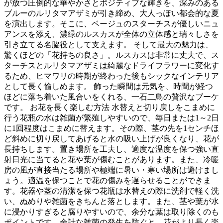
が放つ圧倒的な華やかさとポジティブな輝きを、深みのある
ブルーのルリタマアザミが引き締め、大人っぽい都会的な夏
を演出します。そこに、ベージュのスターチスが優しいニュ
アンスを添え、濃緑のルスカスが全体の立体感と瑞々しさを
引き立てる名脇役として支えます。 そして最大の魅力は、
驚くほどの「花持ちの良さ」。ルスカスは非常に丈夫で、ス
ターチスとルリタマアザミは綺麗なドライフラワーに変化す
るため、ヒマワリの時期が終わった後もシックなインテリア
として長く愉しめます。 飾った瞬間は元気を、時間が経つ
ほどに落ち着いた風合いをくれる、一石二鳥の贅沢なブーケ
です。 お花を長く楽しむ方法 水替えと切り戻しをこまめに
行う花瓶の水は雑菌が繁殖しやすいので、毎日または1～2日
に1回程度はこまめに替えます。その際、茎の先を1センチほ
ど斜めに切り戻してあげると水の吸い上げが良くなり、花が
長持ちします。置き場所を工夫し、適度な温度を保つ強い直
射日光に当てると花や葉が傷むことがあります。また、冷暖
房の風が直接当たる場所や極端に暑い・寒い場所は避けまし
ょう。適温を保つことで花の傷みを遅らせることができま
す。花器や茎の清潔を保つ花瓶は水替えの際に洗剤で軽く洗
い、ぬめりや雑菌をきちんと落とします。また、茎や葉が水
に浸かりすぎると腐りやすいので、余分な葉は取り除くのも
ポイントです。余計な雑菌の発生を防ぐと、花がより長く楽