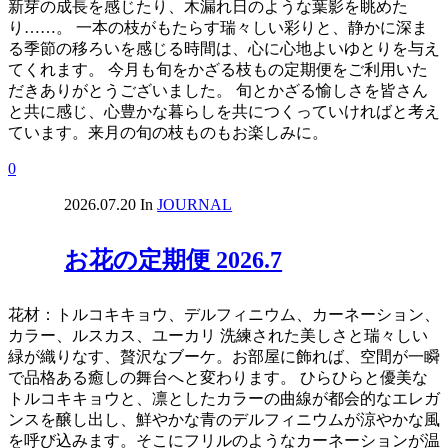
新芽の成長を感じたり、木漏れ日のような葉影を眺めた
り……。 一本の枝がもたらす瑞々しい彩りと、静かに深ま
る季節の移ろいを感じる時間は、心に心地よいゆとりを与え
てくれます。 今月も旬をかざる枝もの定期便をご利用いた
だきありがとうございました。 旬とかざる愉しさを皆さん
と共に感じ、心豊かな暮らしを共につくっていければと考え
ています。来月の旬の枝ものもお楽しみに。
0
2026.07.20
In
JOURNAL
お花の定期便 2026.7
花材：トルコキキョウ、デルフィニウム、カーネーション、
カラー、ルスカス、ユーカリ 洗練された美しさと瑞々しい
緑が織りなす、贅沢なブーケ。お部屋に飾れば、空間が一瞬
で品格ある癒しの舞台へと変わります。 ひらひらと優美な
トルコキキョウと、凛としたカラーの曲線が都会的なエレガ
ンスを醸し出し、鮮やかな青のデルフィニウムが涼やかな風
を呼び込みます。そこにフリルのようなカーネーションが温