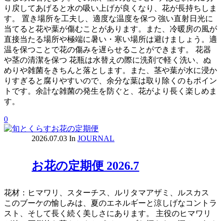
り戻してあげると水の吸い上げが良くなり、花が長持ちしま
す。 置き場所を工夫し、適度な温度を保つ 強い直射日光に
当てると花や葉が傷むことがあります。また、冷暖房の風が
直接当たる場所や極端に暑い・寒い場所は避けましょう。適
温を保つことで花の傷みを遅らせることができます。 花器
や茎の清潔を保つ 花瓶は水替えの際に洗剤で軽く洗い、ぬ
めりや雑菌をきちんと落とします。また、茎や葉が水に浸か
りすぎると腐りやすいので、余分な葉は取り除くのもポイン
トです。余計な雑菌の発生を防ぐと、花がより長く楽しめま
す。
0
2026.07.03
In
JOURNAL
お花の定期便 2026.7
花材：ヒマワリ、スターチス、ルリタマアザミ、ルスカス
このブーケの愉しみは、夏のエネルギーと涼しげなコントラ
スト、そして長く続く美しさにあります。 主役のヒマワリ