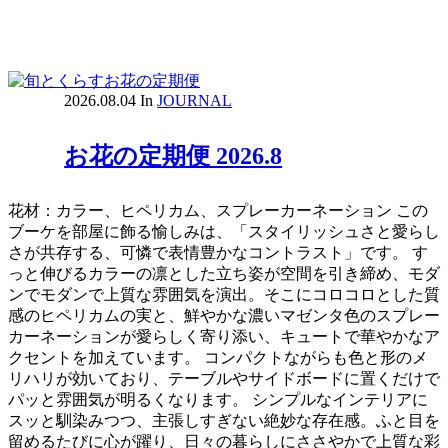
2026.08.04
In
JOURNAL
お花の定期便 2026.8
花材：カラー、ヒペリカム、スプレーカーネーション この
ブーケを部屋に飾る愉しみは、「スタイリッシュさと愛らし
さが共存する、可憐で表情豊かなコントラスト」です。 す
っと伸びるカラーの凛とした立ち姿が空間を引き締め、モダ
ンでモダンで上質な雰囲気を演出。そこにコロコロとした質
感のヒペリカムの実と、鮮やかな濃いマゼンタ色のスプレー
カーネーションが愛らしく寄り添い、キュートで華やかなア
クセントを加えています。 コンパクトながらも色と形のメ
リハリが効いており、テーブルやサイドボードに置くだけで
パッと雰囲気が明るくなります。 シンプルなインテリアに
スッと馴染みつつ、主張しすぎない絶妙な存在感。ふと目を
留めるたびに心が躍り、日々の暮らしにささやかで上質な彩