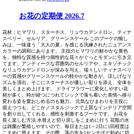
お花の定期便 2026.7
花材：ヒマワリ、スターチス、リュウカデンドロン、ティナ
スベリー、セルリア、グリーンスケール このブーケの愉し
みは、一味違う「大人の夏」を感じる洗練されたニュアンス
カラーの調和にあります。 主役のヒマワリの鮮やかな黄色
を、独特な質感を持つ個性的な花々がぐっとモダンに引き立
てます。アンティークな雰囲気のセルリアや、エキゾチック
なリュウカデンドロンが深みを与え、瑞々しいティナスベリ
ーの質感やグリーンスケールの軽やかな動きが、涼しげなリ
ズムを演出。そこにスターチスが優しい彩りを添え、全体を
美しくまとめ上げます。 ドライフラワーに変化しやすい花
材が多く、時が経つにつれてシックで落ち着いた表情へ移り
変わる姿を愛おしめるのも魅力。 元気なひまわりを主役に
据えつつも、どこかノスタルジックで上質なインテリア空間
を創り出してくれる、感性を刺激するブーケです。 お花を
長く楽しむ方法 水替えと切り戻しをこまめに行う 花瓶の水
は雑菌が繁殖しやすいので、毎日または1～2日に1回程度は
こまめに替えます。その際、茎の先を1センチほど斜めに切