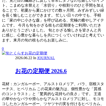
た、見た目の繊細さに反して非常にタフなのも嬉しいポイン
ト。こまめな水替えと「水切り」や枝割りのひと手間を加え
ることで、初夏から夏にかけての数ヶ月間、みずみずしい緑
を長く愉しむことができます。 忙しい日々の中でも、手軽
に「家の中に小さな森」を呼び込める、究極の癒やしアイテ
ムです。 今月も旬をかざる枝もの定期便をご利用いただき
ありがとうございました。 旬とかざる愉しさを皆さんと共
に感じ、心豊かな暮らしを共につくっていければと考えてい
ます。来月の旬の枝ものもお楽しみに。
0
2026.06.22
In
JOURNAL
お花の定期便 2026.6
花材：カンガルーポー、アルストロメリア、バラ、宿根スタ
ーチス、ヒペリカム この花束の魅力は、個性豊かな「質感
のコントラスト」と「驚異的な花持ちの良さ」です。 王道
の華やかなバラや滑らかなアルストロメリアに対し、モコモ
コしたカンガルーポー、ツヤツヤの実を付けるヒペリカム、