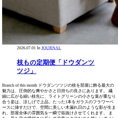
2026.07.01
In
JOURNAL
枝もの定期便「ドウダンツ
ツジ」
Branch of this month ドウダンツツジの枝を部屋に飾る最大の
魅力は、圧倒的な爽やかさと日持ちの良さにあります。 繊
細に広がる細い枝先に、ライトグリーンの小さな葉が重なり
合う姿は、涼しげで上品。たった1本をガラスのフラワーベ
ースに挿すだけで、空間に美しい木漏れ日のような影が生ま
れ、部屋全体の雰囲気を一瞬で垢抜けさせてくれます。 ま