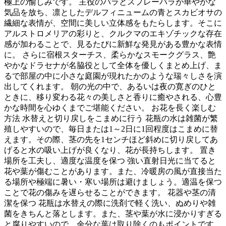
極上の愉しみです。 主役のバラとスプレーバラが華やかな
気品を放ち、凛としたデルフィニュームの青とスカビオサの
繊細な表情が、空間に美しい立体感をもたらします。そこに
アルストロメリアの彩りと、クルクマのエキゾチックな存在
感が加わることで、見るたびに新鮮な発見がある豊かな表情
に。 さらに宿根スターチス、柔らかなスモークグラス、艶
やかなドラセナが名脇役として全体を優しくまとめ上げ、ま
るで部屋の中に小さな庭園が現れたかのような瑞々しさを演
出してくれます。 朝の光の中で、あるいは夜の寛ぎのひと
ときに、移り変わる花々の美しさと香りに癒やされる、心豊
かな時間を心ゆくまでご堪能ください。 お花を長く楽しむ
方法 水替えと切り戻しをこまめに行う 花瓶の水は雑菌が繁
殖しやすいので、毎日または1～2日に1回程度はこまめに替
えます。その際、茎の先を1センチほど斜めに切り戻してあ
げると水の吸い上げが良くなり、花が長持ちします。 置き
場所を工夫し、適度な温度を保つ 強い直射日光に当てると
花や葉が傷むことがあります。また、冷暖房の風が直接当た
る場所や極端に暑い・寒い場所は避けましょう。適温を保つ
ことで花の傷みを遅らせることができます。 花器や茎の清
潔を保つ 花瓶は水替えの際に洗剤で軽く洗い、ぬめりや雑
菌をきちんと落とします。また、茎や葉が水に浸かりすぎる
と腐りやすいので、余分な葉は取り除くのもポイントです。