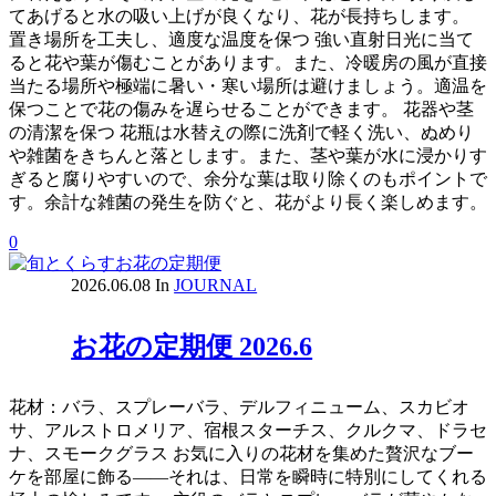
てあげると水の吸い上げが良くなり、花が長持ちします。
置き場所を工夫し、適度な温度を保つ 強い直射日光に当て
ると花や葉が傷むことがあります。また、冷暖房の風が直接
当たる場所や極端に暑い・寒い場所は避けましょう。適温を
保つことで花の傷みを遅らせることができます。 花器や茎
の清潔を保つ 花瓶は水替えの際に洗剤で軽く洗い、ぬめり
や雑菌をきちんと落とします。また、茎や葉が水に浸かりす
ぎると腐りやすいので、余分な葉は取り除くのもポイントで
す。余計な雑菌の発生を防ぐと、花がより長く楽しめます。
0
2026.06.08
In
JOURNAL
お花の定期便 2026.6
花材：バラ、スプレーバラ、デルフィニューム、スカビオ
サ、アルストロメリア、宿根スターチス、クルクマ、ドラセ
ナ、スモークグラス お気に入りの花材を集めた贅沢なブー
ケを部屋に飾る――それは、日常を瞬時に特別にしてくれる