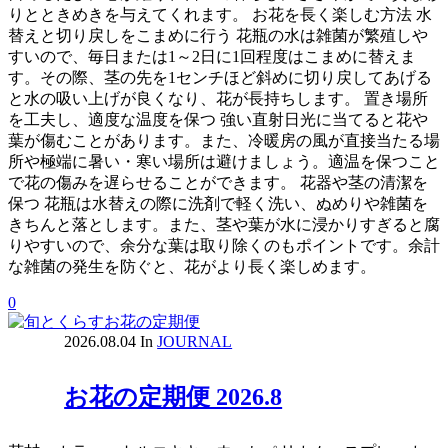
りとときめきを与えてくれます。 お花を長く楽しむ方法 水
替えと切り戻しをこまめに行う 花瓶の水は雑菌が繁殖しや
すいので、毎日または1～2日に1回程度はこまめに替えま
す。その際、茎の先を1センチほど斜めに切り戻してあげる
と水の吸い上げが良くなり、花が長持ちします。 置き場所
を工夫し、適度な温度を保つ 強い直射日光に当てると花や
葉が傷むことがあります。また、冷暖房の風が直接当たる場
所や極端に暑い・寒い場所は避けましょう。適温を保つこと
で花の傷みを遅らせることができます。 花器や茎の清潔を
保つ 花瓶は水替えの際に洗剤で軽く洗い、ぬめりや雑菌を
きちんと落とします。また、茎や葉が水に浸かりすぎると腐
りやすいので、余分な葉は取り除くのもポイントです。余計
な雑菌の発生を防ぐと、花がより長く楽しめます。
0
2026.08.04
In
JOURNAL
お花の定期便 2026.8