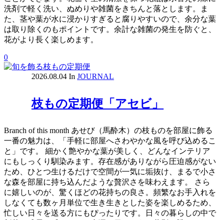
洗剤で軽く洗い、ぬめりや雑菌をきちんと落とします。ま
た、茎や葉が水に浸かりすぎると腐りやすいので、余分な葉
は取り除くのもポイントです。余計な雑菌の発生を防ぐと、
花がより長く楽しめます。
0
2026.08.04
In
JOURNAL
枝もの定期便「アセビ」
Branch of this month あせび（馬酔木）の枝ものを部屋に飾る
一番の魅力は、「手軽に部屋へさわやかな風を呼び込めるこ
と」です。 細かく艶やかな葉が美しく、どんなインテリア
にもしっくり馴染みます。存在感がありながら圧迫感がない
ため、ひとつ生けるだけで空間が一気に垢抜け、まるで小さ
な森を部屋に持ち込んだような贅沢さを味わえます。 さら
に嬉しいのが、驚くほどの花持ちの良さ。頻繁なお手入れを
しなくても数ヶ月単位で生き生きとした姿を楽しめるため、
忙しい日々を送る方にもぴったりです。日々の暮らしの中で