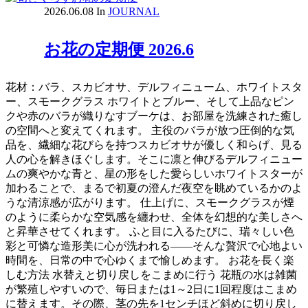
2026.06.08
In
JOURNAL
お花の定期便 2026.6
花材：バラ、スカビオサ、デルフィニューム、ホワイトスタ
ー、スモークグラス ホワイトとブルー、そして上品なピン
クや赤のバラが織りなすブーケは、お部屋を洗練された癒し
の空間へと変えてくれます。 主役のバラが放つ圧倒的な気
品を、繊細な花びらを持つスカビオサが優しく和らげ、見る
人の心を解きほぐします。そこに凛と伸びるデルフィニュー
ムの爽やかな青と、星の形をした愛らしいホワイトスターが
加わることで、まるで初夏の澄んだ夜空を眺めているかのよ
うな清涼感が広がります。 仕上げに、スモークグラスが煙
のように柔らかな空気感を纏わせ、全体を幻想的な美しさへ
と昇華させてくれます。 ふと目に入るたびに、瑞々しい色
彩と可憐な造形美に心が洗われる――そんな贅沢で心地よい
時間を、日常の中で心ゆくまで愉しめます。 お花を長く楽
しむ方法 水替えと切り戻しをこまめに行う 花瓶の水は雑菌
が繁殖しやすいので、毎日または1～2日に1回程度はこまめ
に替えます。その際、茎の先を1センチほど斜めに切り戻し