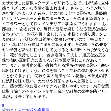
カサカサした宿根スターチスが加わることで、お部屋に立体
感とリズミカルな表情が生まれます。 さらに、バラが咲き
進む変化を楽しんだ後も、他の4種は非常に長持ち。最終的
にカンガルーポーと宿根スターチスは、そのまま綺麗なドラ
イフラワーとして長くインテリアに馴染んでくれます。 お
部屋に1つあるだけで、毎日の観察が楽しくなる贅沢な組み
合わせです。 お花を長く楽しむ方法 水替えと切り戻しをこ
まめに行う 花瓶の水は雑菌が繁殖しやすいので、毎日また
は1～2日に1回程度はこまめに替えます。その際、茎の先を1
センチほど斜めに切り戻してあげると水の吸い上げが良くな
り、花が長持ちします。 置き場所を工夫し、適度な温度を
保つ 強い直射日光に当てると花や葉が傷むことがありま
す。また、冷暖房の風が直接当たる場所や極端に暑い・寒い
場所は避けましょう。適温を保つことで花の傷みを遅らせる
ことができます。 花器や茎の清潔を保つ 花瓶は水替えの際
に洗剤で軽く洗い、ぬめりや雑菌をきちんと落とします。ま
た、茎や葉が水に浸かりすぎると腐りやすいので、余分な葉
は取り除くのもポイントです。余計な雑菌の発生を防ぐと、
花がより長く楽しめます。
0