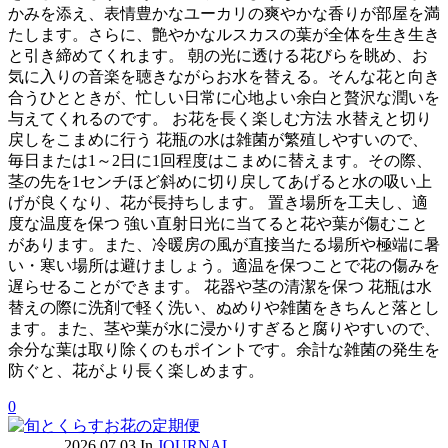
かみを添え、表情豊かなユーカリの爽やかな香りが部屋を満
たします。さらに、艶やかなルスカスの葉が全体を生き生き
と引き締めてくれます。 朝の光に透ける花びらを眺め、お
気に入りの音楽を聴きながらお水を替える。そんな花と向き
合うひとときが、忙しい日常に心地よい余白と贅沢な潤いを
与えてくれるのです。 お花を長く楽しむ方法 水替えと切り
戻しをこまめに行う 花瓶の水は雑菌が繁殖しやすいので、
毎日または1～2日に1回程度はこまめに替えます。その際、
茎の先を1センチほど斜めに切り戻してあげると水の吸い上
げが良くなり、花が長持ちします。 置き場所を工夫し、適
度な温度を保つ 強い直射日光に当てると花や葉が傷むこと
があります。また、冷暖房の風が直接当たる場所や極端に暑
い・寒い場所は避けましょう。適温を保つことで花の傷みを
遅らせることができます。 花器や茎の清潔を保つ 花瓶は水
替えの際に洗剤で軽く洗い、ぬめりや雑菌をきちんと落とし
ます。また、茎や葉が水に浸かりすぎると腐りやすいので、
余分な葉は取り除くのもポイントです。余計な雑菌の発生を
防ぐと、花がより長く楽しめます。
0
2026.07.03
In
JOURNAL