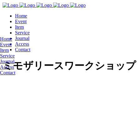
Home
Event
Item
Service
Journal
Home
Access
Event
Contact
Item
Service
Journal
ミモザリースワークショップ
Access
Contact