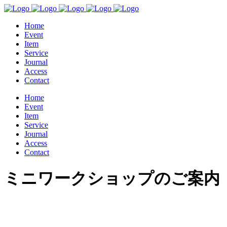
Home
Event
Item
Service
Journal
Access
Contact
Home
Event
Item
Service
Journal
Access
Contact
ミニワークショップのご案内