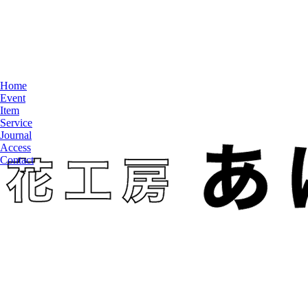
Home
Event
Item
Service
Journal
Access
Contact