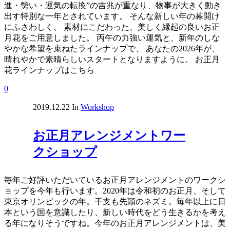
進・勢い・運気の転換”の吉兆が重なり、物事が大きく動き
出す特別な一年とされています。 そんな新しい年の幕開け
にふさわしく、 素材にこだわった、美しく縁起の良いお正
月花をご用意しました。 丙午の力強い運気と、新年のしな
やかな希望を束ねたラインナップで、 あなたの2026年が、
晴れやかで素晴らしいスタートとなりますように。 お正月
花ラインナップはこちら
0
2019.12.22
In
Workshop
お正月アレンジメントワー
クショップ
毎年ご好評いただいているお正月アレンジメントのワークシ
ョップを今年も行います。2020年は令和初のお正月、そして
東京オリンピックの年。干支も先頭のネズミ。毎年以上に日
本という国を意識したり、新しい時代をどう生きるかを考え
る年になりそうですね。今年のお正月アレンジメントは、美