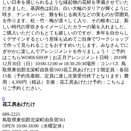
しい日本を感じられるような縁起物の花材を準備させていた
だきました。基調色は紅白。白い大輪のダリアが輝くように
咲き、ナンキンハゼ、難を転じる南天などの実ものが雰囲気
を作ります。松・竹・梅が凛々しく入り、その根本には、新
しい時代の芽吹きをイメージしたカラーの菊を入れました。
ご購入いただくのもとても嬉しいのですが、来年を自分らし
くデザインするという意味も込めてご自身でワークショップ
で作って見られることをおすすめいたします。みなさんでに
ぎやかに楽しんでアレンジメントを作りましょう！ ご予約
はこちらWORKSHOP｜お正月アレンジメント日時：2019年
12月30日（日）10:00-12:00 or 18:30-20:30場所：コンパス 鳥
取県東伯郡北栄町由良宿1603花工房あげたけ２階定員：各回
15名（予約先着順。定員に達し次第受付終了となります）費
用：4,300円（税込）主催：花工房あげたけ予約：こちらよ
りご予約ください。
0
花工房あげたけ
689-2221
鳥取県東伯郡北栄町由良宿561
OPEN 10:00-18:00（水曜定休）