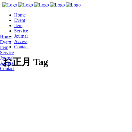
Home
Event
Item
Service
Journal
Home
Access
Event
Contact
Item
Service
Journal
お正月 Tag
Access
Contact