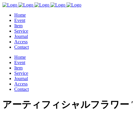
Home
Event
Item
Service
Journal
Access
Contact
Home
Event
Item
Service
Journal
Access
Contact
アーティフィシャルフラワー T