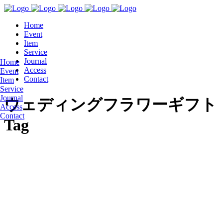
Home
Event
Item
Service
Journal
Home
Access
Event
Contact
Item
Service
Journal
ウェディングフラワーギフト
Access
Contact
Tag