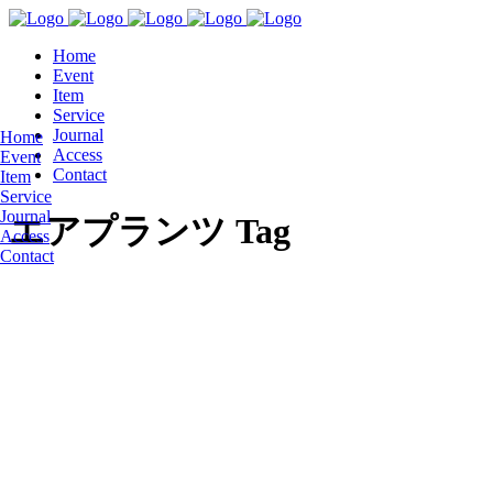
Home
Event
Item
Service
Journal
Home
Access
Event
Contact
Item
Service
Journal
エアプランツ Tag
Access
Contact