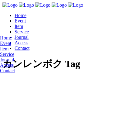
Home
Event
Item
Service
Journal
Home
Access
Event
Contact
Item
Service
Journal
カンレンボク Tag
Access
Contact