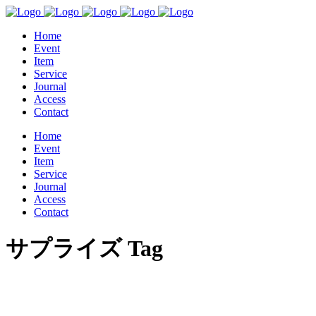
Home
Event
Item
Service
Journal
Access
Contact
Home
Event
Item
Service
Journal
Access
Contact
サプライズ Tag