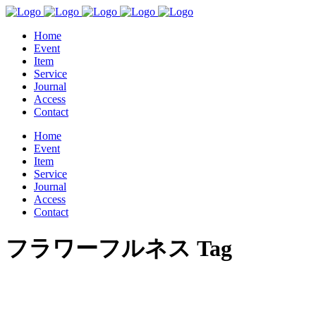
Home
Event
Item
Service
Journal
Access
Contact
Home
Event
Item
Service
Journal
Access
Contact
フラワーフルネス Tag