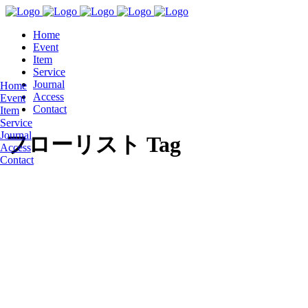
Home
Event
Item
Service
Journal
Home
Access
Event
Contact
Item
Service
Journal
フローリスト Tag
Access
Contact