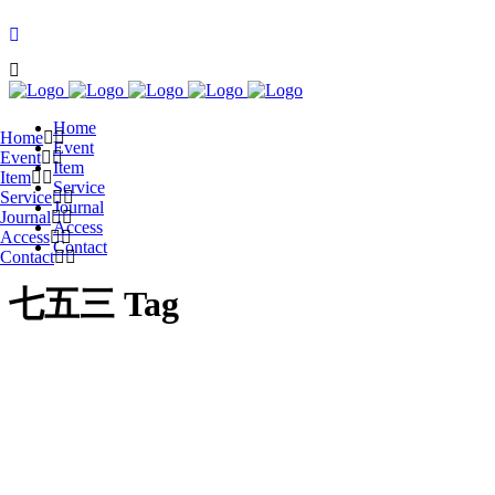
Home
Home
Event
Event
Item
Item
Service
Service
Journal
Journal
Access
Access
Contact
Contact
七五三 Tag