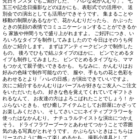
先日インスタでもご紹介した、「ハレな花かんむり」。 七
五三や記念日撮影などのほかにも、表彰式での活用や、 送
別会での演出としても活用ができそうです。 集まることや
移動の制限があるなかで、花かんむりだったら、 かぶった
ときの笑顔の表情でコミュニケーションすることができるか
ら 家族や仲間うちで盛り上がれますよ。 ご好評につき、い
ろいろなタイプを制作してみましたので 今日はそのうち何
点かご紹介します。 まずはアンティークピンクで制作した
もの。 後ろでひもで結ぶタイプのほかに、 ピンでとめるタ
イプも制作してみました。 ピンでとめるタイプなら、ママ
もつかえて親子使いできるかも。 ちなみに、かんむりはお
好みの色味で制作可能なので、 服や、手もちの花と色彩を
あわせるとより「ハレの日感」が演出できていいですよ。
次にご紹介するかんむりはパープルが好きなご友人へご注文
をいただいたもの。 好きな色を覚えてくれていてギフトさ
れるなんて、 お友達の方はよろこばれたことでしょう！ か
ぶらないときも、ぜひ癒しアイテムとしてお部屋にかざって
お楽しみください。 そしてさいごにネイティブフラワーを
使ったはなかんむり。 ナチュラルテイストな演出につかえ
そう。 ドライフラワーブーケとあわせてつかうことで雰囲
気のある写真がとれそうです。 かぶらないときはこちらは
リースのように飾って楽しめるかも。 撮影小道具として、