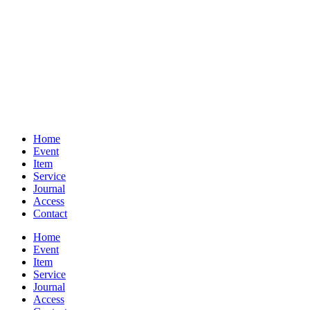
Home
Event
Item
Service
Journal
Access
Contact
Home
Event
Item
Service
Journal
Access