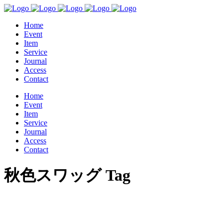
Home
Event
Item
Service
Journal
Access
Contact
Home
Event
Item
Service
Journal
Access
Contact
秋色スワッグ Tag