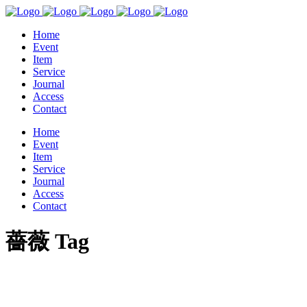
Home
Event
Item
Service
Journal
Access
Contact
Home
Event
Item
Service
Journal
Access
Contact
薔薇 Tag