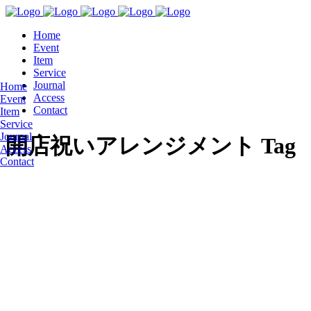
Home
Event
Item
Service
Journal
Home
Access
Event
Contact
Item
Service
Journal
開店祝いアレンジメント Tag
Access
Contact