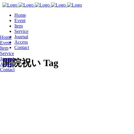
Home
Event
Item
Service
Journal
Home
Access
Event
Contact
Item
Service
Journal
開院祝い Tag
Access
Contact