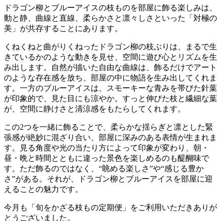
ドラゴン柳とブルーアイスの枝ものを部屋に飾る楽しみは、
動と静、曲線と直線、柔らかさと凛々しさといった「対極の
美」が共存することにあります。
くねくねと曲がりくねったドラゴン柳の枝ぶりは、まるで生
きているかのような動きを見せ、空間に遊び心とリズムを生
み出します。自然が描いた自由な曲線は、飾るだけでアート
のような存在感を放ち、部屋の中に物語を生み出してくれま
す。一方のブルーアイスは、スモーキーな青みを帯びた針葉
が印象的で、見た目にも涼やか。すっと伸びた枝と繊細な葉
が、空間に静けさと清涼感をもたらしてくれます。
この2つを一緒に飾ることで、柔らかな揺らぎと凛とした緊
張感が絶妙に混ざり合い、部屋に深みのある表情が生まれま
す。見る角度や光の当たり方によって印象が変わり、朝・
昼・晩と時間とともに違った景色を楽しめるのも醍醐味で
す。ただ飾るのではなく、“眺める楽しさ”や“感じる豊か
さ”がある。それが、ドラゴン柳とブルーアイスを部屋に迎
えることの魅力です。
今月も「旬をかざる枝もの定期便」をご利用いただきありが
とうございました。