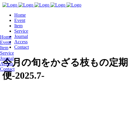
Home
Event
Item
Service
Journal
Home
Access
Event
Contact
Item
Service
Journal
今月の旬をかざる枝もの定期
Access
Contact
便-2025.7-