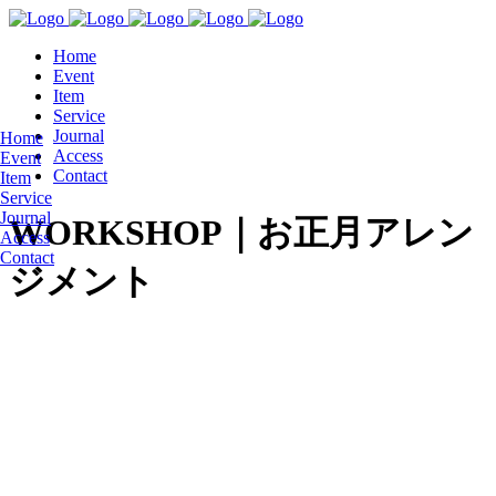
Home
Event
Item
Service
Journal
Home
Access
Event
Contact
Item
Service
Journal
WORKSHOP｜お正月アレン
Access
Contact
ジメント