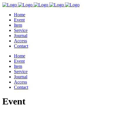
Home
Event
Item
Service
Journal
Access
Contact
Home
Event
Item
Service
Journal
Access
Contact
Event