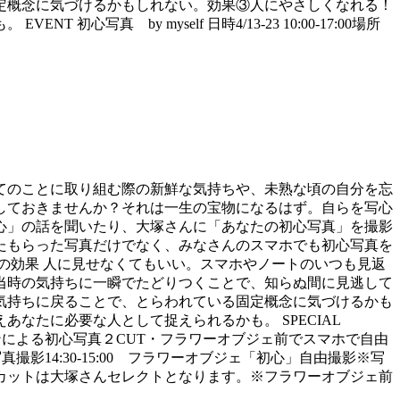
定概念に気づけるかもしれない。効果③人にやさしくなれる！
 by myself 日時4/13-23 10:00-17:00場所
てのことに取り組む際の新鮮な気持ちや、未熟な頃の自分を忘
しておきませんか？それは一生の宝物になるはず。自らを写心
心」の話を聞いたり、大塚さんに「あなたの初心写真」を撮影
たもらった写真だけでなく、みなさんのスマホでも初心写真を
の効果 人に見せなくてもいい。スマホやノートのいつも見返
当時の気持ちに一瞬でたどりつくことで、知らぬ間に見逃して
気持ちに戻ることで、とらわれている固定概念に気づけるかも
たに必要な人として捉えられるかも。 SPECIAL
スのカメラマンによる初心写真２CUT・フラワーオブジェ前でスマホで自由
写真撮影14:30-15:00 フラワーオブジェ「初心」自由撮影※写
カットは大塚さんセレクトとなります。※フラワーオブジェ前