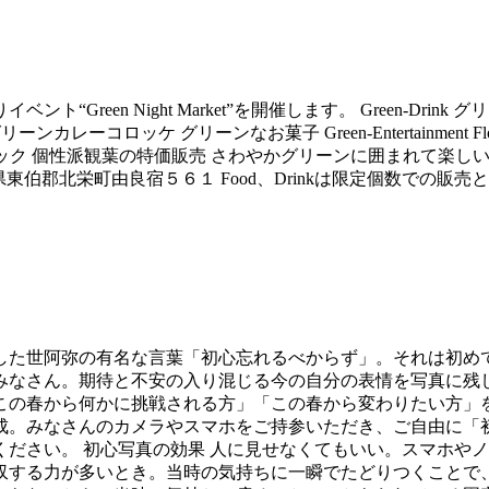
reen Night Market”を開催します。 Green-Dri
ーンカレーコロッケ グリーンなお菓子 Green-Entertainmen
ーガニック 個性派観葉の特価販売 さわやかグリーンに囲まれて楽しい夏の夜
良駅前店 鳥取県東伯郡北栄町由良宿５６１ Food、Drinkは限定個数
した世阿弥の有名な言葉「初心忘れるべからず」。それは初め
みなさん。期待と不安の入り混じる今の自分の表情を写真に残
この春から何かに挑戦される方」「この春から変わりたい方」
成。みなさんのカメラやスマホをご持参いただき、ご自由に「
ださい。 初心写真の効果 人に見せなくてもいい。スマホや
収する力が多いとき。当時の気持ちに一瞬でたどりつくことで