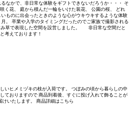
れるなかで、非日常な体験をギフトできないだろうか・・・ そ
く花、 庭から積んだ一輪をいけた装花、 公園の桜、 どれ
しいものに出会ったときのような心がウキウキするような体験
３月。 卒業や入学のタイミングだったのでご家族で撮影される
かすみ草で表現した空間を設営しました。 非日常な空間だと
ばと考えております！
しいヒメミヅキの枝が入荷です。 つぼみの頃から暮らしの中
しておりますので 商品到着後、すぐに投げ入れて飾ることが
届けいたします。 商品詳細はこちら