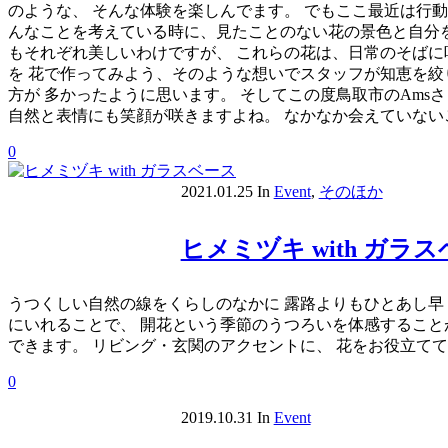
のような、 そんな体験を楽しんでます。 でもここ最近は行
んなことを考えている時に、見たことのない花の景色と自分を
もそれぞれ美しいわけですが、 これらの花は、日常のそばに
を 花で作ってみよう、そのような想いでスタッフが知恵を絞
方が 多かったように思います。 そしてこの度鳥取市のAm
自然と表情にも笑顔が咲きますよね。 なかなか会えていない
0
2021.01.25
In
Event
,
そのほか
ヒメミヅキ with ガラ
うつくしい自然の線をくらしのなかに 露路よりもひとあし早
にいれることで、 開花という季節のうつろいを体感すること
できます。 リビング・玄関のアクセントに、 花をお役立て
0
2019.10.31
In
Event