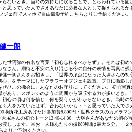
からないとき。当時の気持ちに戻ることで、とらわれている固
人でさえあなたに必要な人として捉えられるかも。 EVENT 初心写真
ーオブジェ前でスマホで自由撮影予約こちらよりご予約ください。
塚健一朗
した世阿弥の有名な言葉「初心忘れるべからず」。それは初め
みなさん。期待と不安の入り混じる今の自分の表情を写真に残
塚健一朗さんをお招きし、「世界の頂点にたった大塚さんの初
初心」をテーマにしたフラワーオブジェも設置。プロに撮影し
ぜひこの機会に、あなたのお守りにしてください。 初心写真
感があり、スポンジのように周囲から吸収する力が多いとき。
！初心の頃は何を信じ、何を疑うかがわからないとき。当時の
く人をみていたはず。合わないかも・・と思っていた人でさえあな
n 13:00-15:00場所花工房あげたけ参加費8,800円・世界クラ
ン大塚さんの初心トーク13:40-14:30 大塚さんがあなたの初心
お渡しします。※お一人様あたりの撮影時間は最大５分。 ２
らよりご予約ください。