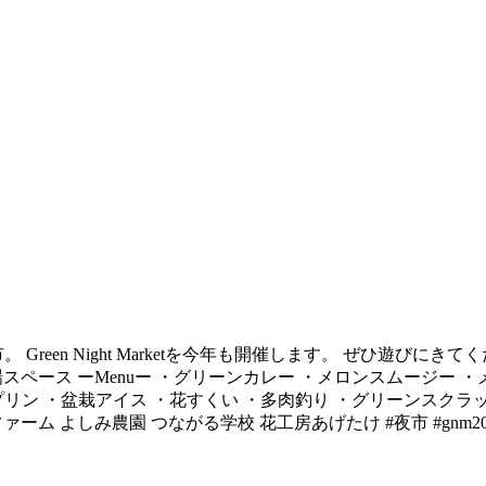
Night Marketを今年も開催します。 ぜひ遊びにきてください イベント
前店駐車場スペース ーMenuー ・グリーンカレー ・メロンスムージ
リン ・盆栽アイス ・花すくい ・多肉釣り ・グリーンスクラッ
 よしみ農園 つながる学校 花工房あげたけ #夜市 #gnm2024 #gr