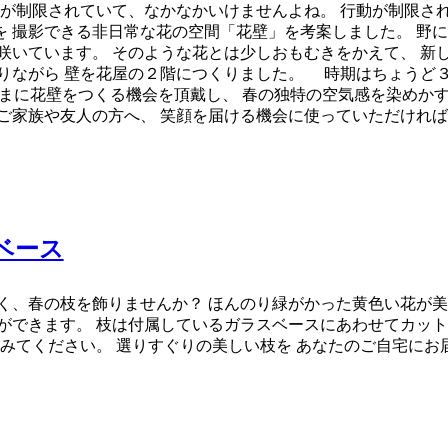
動が制限されていて、なかなかいけませんよね。 行動が制限さ
 撮影できる非日常な花の空間「花壁」を考案しました。 野に咲
咲いています。 そのような花とは少しおもむきをかえて、 新
りながら 壁を花屋の２階につくりました。 時期はちょうど
sさまに花壁をつくる機会を頂戴し、 春の独特の空気感を染め
ご家族や友人の方へ、 笑顔を届ける機会に使っていただけれ
スベース
く、春の枝を飾りませんか？ ほんのり緑がかった黄色い花が美
ができます。 枝は付属しているガラスベースにあわせてカット
てみてください。 選りすぐりの美しい枝を あなたのご自宅にお