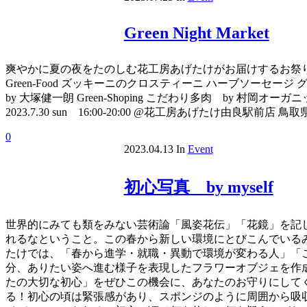
Green Night Market
爽やかに夏の夜をたのしむ花工房あげたけがお届けするお祭りイベント“G
Green-Food ズッキーニのクロスティーニ ハーブソーセージ グリ
by 大塚健一朗 Green-Shoping こだわり多肉 by 村岡オ
2023.7.30 sun 16:00-20:00 @花工房あげたけ由
0
2023.04.13
In
Event
初心写真 by myself
世界的にみても類をみない芸術論「風姿花伝」「花鏡」を記
れるなということ。この春から新しい環境にとびこんでいる
たけでは、「春から進学・就職・異動で環境が変わる人」「
分、ありたい姿へ進む様子を表現したフラワーオブジェを作
たの大切な初心」をぜひこの機会に、あなたのお守りにしてく
る！初心の頃は緊張感があり、スポンジのように周囲から吸