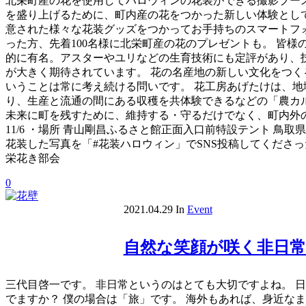
北栄町産の花を使用してハロウィンの花装ができる撮影ブースを、
を盛り上げるために、町内産の花をつかった新しい体験として
意された様々な花装グッズをつかってお手持ちのスマートフォ
った方、先着100名様に北栄町産の花のプレゼントも。 皆様
的に有名。アスターやユリなどの生育技術にも定評があり、
が大きく期待されています。 花の名産地の新しい文化をつく
いうことは常に考え続ける問いです。 花工房あげたけは、
り、生産と流通の間にある収穫を共体験できるなどの「農カ
未来に町を残すために、維持する・守るだけでなく、町内外の方た
11/6 ・場所 青山剛昌ふるさと館正面入口前特設テント 鳥取
花装した写真を「#花装ハロウィン」でSNS投稿してくださった
栄花き部会
0
2021.04.29
In
Event
自然な笑顔が咲く非日
三代目啓一です。 非日常というのはとても大切ですよね。 
でますか？ 僕の場合は「旅」です。 海外もあれば、身近な