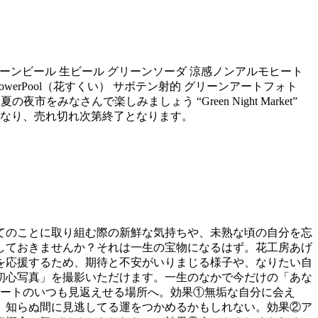
nk グリーンビール 生ビール グリーンソーダ 涼感ノンアルモヒート
t FlowerPool（花すくい） サボテン射的 グリーンアートフォト
市をみなさんで楽しみましょう “Green Night Market”
での販売となり、売れ切れ次第終了となります。
てのことに取り組む際の新鮮な気持ちや、未熟な頃の自分を忘
しておきませんか？それは一生の宝物になるはず。花工房あげ
を応援するため、期待と不安がいりまじる様子や、なりたい自
初心写真」を撮影いただけます。一生のなかで今だけの「あな
ノートのいつも見返えせる場所へ。効果①無垢な自分に会え
、知らぬ間に見逃してる運をつかめるかもしれない。効果②ア