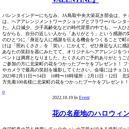
バレンタインデーにちなみ、JA鳥取中央大栄花き部会は、
は、ヘアアレンジメントワークショップとフラワーバレンタ
た。人口減少、少子高齢化などの時代背景の中でも、一人ひとり
ながらも、自分の近しい人から「ありがとう」という感謝の
のひとつに「身近な人に感謝を伝える機会をつくることで町
けは「照れくささ」を「笑い」にかえて、ぜひ身近な人に感謝
あなたの笑顔を器にみたてて、オリジナルヘアアレンジをつ
ベントは満席となりました。たくさんのご予約ありがとうござい
ご参加の方に北栄町の花をつかったブーケをプレゼント！ フ
やカメラで最高の笑顔を撮影してください。会場にはチョコ
2023年2月11日〜14日 10時〜16時場所：2月11日・
方先着100名様に北栄町の花をつかったブーケをプレゼント
0
2022.10.19
In
Event
花の名産地のハロウィン