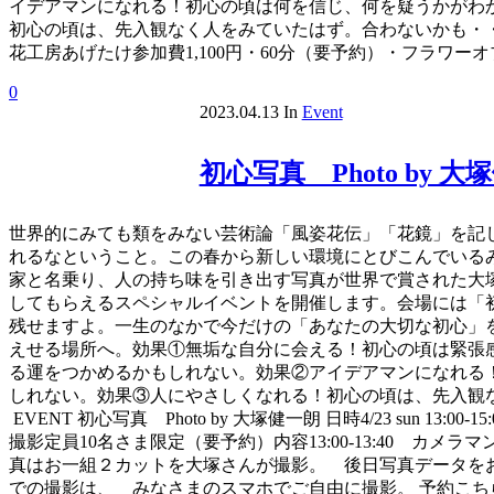
イデアマンになれる！初心の頃は何を信じ、何を疑うかがわ
初心の頃は、先入観なく人をみていたはず。合わないかも・・と思っていた
花工房あげたけ参加費1,100円・60分（要予約）・フラワ
0
2023.04.13
In
Event
初心写真 Photo by 大
世界的にみても類をみない芸術論「風姿花伝」「花鏡」を記
れるなということ。この春から新しい環境にとびこんでいる
家と名乗り、人の持ち味を引き出す写真が世界で賞された大
してもらえるスペシャルイベントを開催します。会場には「
残せますよ。一生のなかで今だけの「あなたの大切な初心」を
えせる場所へ。効果①無垢な自分に会える！初心の頃は緊張
る運をつかめるかもしれない。効果②アイデアマンになれる
しれない。効果③人にやさしくなれる！初心の頃は、先入観な
EVENT 初心写真 Photo by 大塚健一朗 日時4/23 su
撮影定員10名さま限定（要予約）内容13:00-13:40 カメラマ
真はお一組２カットを大塚さんが撮影。 後日写真データを
での撮影は、 みなさまのスマホでご自由に撮影。 予約こち