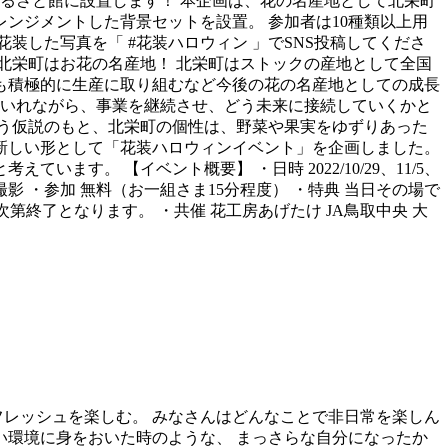
昌ふるさと館に設置します！ 本企画は、花の名産地として北栄町
ンジメントした背景セットを設置。 参加者は10種類以上用
した写真を「 #花装ハロウィン 」でSNS投稿してくださ
 北栄町はお花の名産地！ 北栄町はストックの産地として全国
も積極的に生産に取り組むなど今後の花の名産地としての成長
けいれながら、事業を継続させ、どう未来に接続していくかと
う仮説のもと、北栄町の個性は、野菜や果実をゆずりあった
新しい形として「花装ハロウィンイベント」を企画しました。
。 【イベント概要】 ・日時 2022/10/29、11/5、
撮影 ・参加 無料（お一組さま15分程度） ・特典 当日その場で
第終了となります。 ・共催 花工房あげたけ JA鳥取中央 大
フレッシュを楽しむ。 みなさんはどんなことで非日常を楽しん
い環境に身をおいた時のような、 まっさらな自分になったか