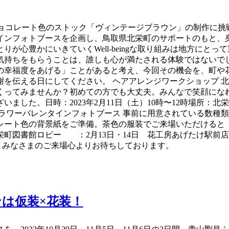
チョコレート色のストック「ヴィンテージブラウン」の制作に挑
インフォトブースを企画し、鳥取県北栄町のサポートのもと、
が心豊かにいきていくWell-beingな取り組みは地方にと
気持ちをもらうことは、誰しも心が満たされる体験ではないで
の幸福度をあげる」ことがあると考え、今回その機会を、町や
を伝える日にしてください。 ヘアアレンジワークショップ 
くってみませんか？初めての方でも大丈夫。みんなで笑顔にな
ました。日時：2023年2月11日（土）10時〜12時場所：
ラワーバレンタインフォトブース 事前に用意されている数種
レート色の背景紙をご準備。茶色の服装でご来場いただけると
12日 北栄町図書館ロビー ：2月13日・14日 花工房あげたけ
！ みなさまのご来場心よりお待ちしております。
は仮装×花装！