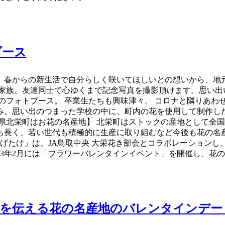
ブース
、春からの新生活で自分らしく咲いてほしいとの想いから、地元
家族、友達同士で心ゆくまで記念写真を撮影頂けます。思い出
のフォトブース。 卒業生たちも興味津々。 コロナと隣りあわ
み。思い出のつまった学校の中に、町内の花を使用して制作し
県北栄町はお花の名産地】 北栄町はストックの産地として全
も長く、若い世代も積極的に生産に取り組むなど今後も花の名産
あげたけ」は、JA鳥取中央 大栄花き部会とコラボレーションし
2023年2月には「フラワーバレンタインイベント」を開催し、
伝える花の名産地のバレンタインデー 『HO