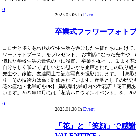
0
2023.03.06
In
Event
卒業式フラワーフォト
コロナと隣りあわせの学生生活を過ごした生徒たちに向けて
ワーフォトブース」をプレゼント。 お世話になった先生や、
慣れた学校生活の景色の中に設置。 卒業を祝福し、励ます花
自分らしく咲いてほしいとの思いから企画されたこの取り組
先生や、家族、友達同士で記念写真を撮影頂けます。 【鳥取
り、その技術力は高く評価されています。産地としての歴史
花の産地・北栄町をPR】 鳥取県北栄町内の生花店「花工房
います。2022年10月には「花装ハロウィンイベント」を、
0
2023.01.30
In
Event
「花」と「笑顔」で感謝を
VALENTINE』