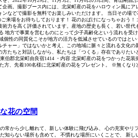
2022年10月29日、11月5日、11月6日の3日間、青山剛
企画。撮影ブース内には、北栄町産の花をハロウィン風にアレ
ンなどで撮影を無料でお楽しみいただけます。 当日その場で花装
のご来場をお待ちしております！ 花のおばけになっちゃおう！
技術力を高く評価されています。産地の歴史も長く、若い世代
る 地方で事業を営むものにとって少子高齢化という流れを受
地域個性の同質化こそが地方の活力を低減させているのではとい
ルチャー」ではないかと考え、この地域に脈々と流れる文化の
ちと対話しながら、私たちは「つくる」存在でありたいと考えています
県東伯郡北栄町由良宿1414 ・内容 北栄町産の花をつかった花装
方、先着100名様に北栄町産の花をプレゼント。 ※無くなり次
常な花の空間
日の常から少し離れて、新しい体験に飛び込み、 心の充実やリ
まだ知らない場所も含めて。 不慣れな場所にいくことで、 新し