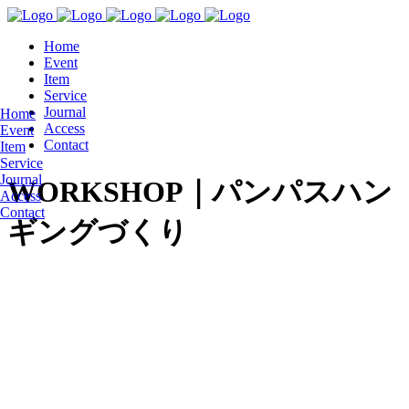
Home
Event
Item
Service
Journal
Home
Access
Event
Contact
Item
Service
Journal
WORKSHOP｜パンパスハン
Access
Contact
ギングづくり