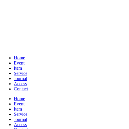
Home
Event
Item
Service
Journal
Access
Contact
Home
Event
Item
Service
Journal
Access