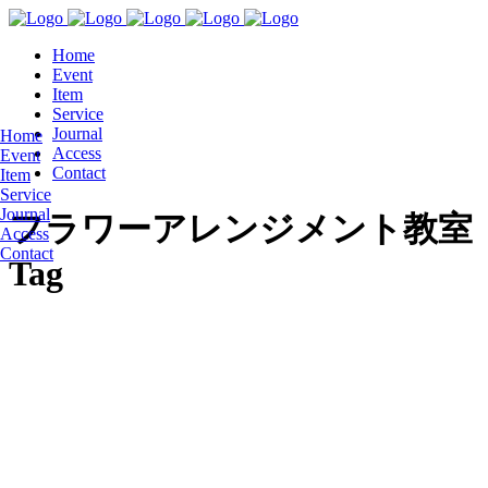
Home
Event
Item
Service
Journal
Home
Access
Event
Contact
Item
Service
Journal
フラワーアレンジメント教室
Access
Contact
Tag