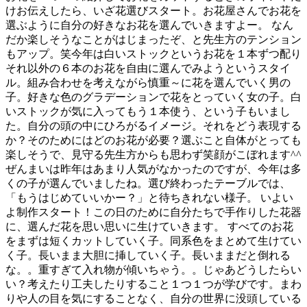
けお伝えしたら、いざ花選びスタート。お花屋さんでお花を
選ぶように自分の好きなお花を選んでいきますよー。 なん
だか楽しそうなことがはじまったぞ、と先生方のテンション
もアップ。笑今年は白いストックというお花を１本ずつ配り
それ以外の６本のお花を自由に選んでみようというスタイ
ル。組み合わせを考えながら慎重～に花を選んでいく男の
子。好きな色のグラデーションで花をとっていく女の子。白
いストックが気に入ってもう１本使う、という子もいまし
た。自分の頭の中にひろがるイメージ。それをどう表現する
か？そのためにはどのお花が必要？選ぶこと自体がとっても
楽しそうで、見守る先生方からも思わず笑顔がこぼれます^^
ぜんまいは昨年はあまり人気がなかったのですが、今年は多
くの子が選んでいましたね。選び終わったテーブルでは、
「もうはじめていいかー？」と待ちきれない様子。 いよい
よ制作スタート！この日のために自分たちで手作りした花器
に、選んだ花を思い思いに生けていきます。 すべてのお花
をまずは短くカットしていく子。同系色をまとめて生けてい
く子。長いまま大胆に挿していく子。長いままだと倒れる
な。。重すぎて入れ物が傾いちゃう。。じゃあどうしたらい
い？考えたり工夫したりすること１つ１つが学びです。まわ
りや人の目を気にすることなく、自分の世界に没頭している