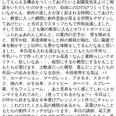
してもらえる機会をつくってあげたいと副園長先生よりご相
談をいただいたのがきっかけ。自由にのびのびつくってもら
いながらも、創作の楽しさが深く刻まれる時間にしてあげた
い、教室に入った瞬間に創作意欲が高まる空間をデザインし
てあげたい、と当日までスタッフたちで作戦会議しました。
そして当日。 こども園の教室に入るとホワイトボードには
「ふらわぁあれんじめんと」の案内の文字が。 壁を眺める
と、習字や絵、茶道体験をした時の模様が掲出。広い園庭で
体を動かすこと以外にも豊かな体験をしてるんだなあと思い
ました。 本日花を入れる器はなんとこどもたちの手作り。
牛乳パックで作ったオリジナル花器！なんと素晴らしいクオ
リティ。欲しいなあ・・。縦型にするか横型にするかもこど
もたちが選びます。少数派だった横型、選んだこどもたちの
作品への企みを見たくなる自分。 今回使用する花は、バ
ラ、カーネーション、マーガレット、アネモネ、スターチ
ス、桃の木、かすみ草、スイトピー、ガーベラ、スプレー
菊、デルフィニューム、、あと意表をつく感じでしれっとゼ
ンマイを入れてみた。（使ってくれるかなぁ^^） 今日はこ
の中から好きな花を８本選びアレンジメント作りにチャレン
ジ。これだけたくさん花の種類があるから、花選びからこど
もたちの創作スイッチがはいります。 本日の講師、花工房