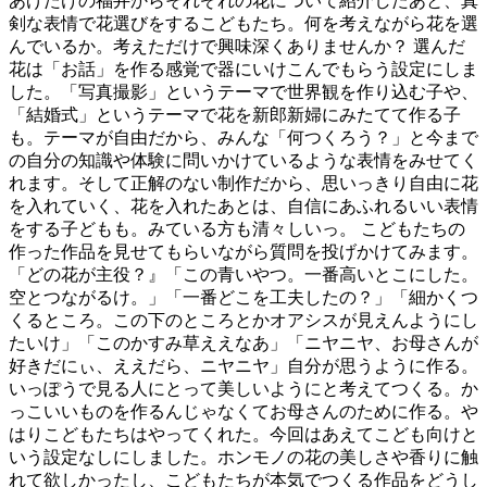
あげたけの福井からそれぞれの花について紹介したあと、真
剣な表情で花選びをするこどもたち。何を考えながら花を選
んでいるか。考えただけで興味深くありませんか？ 選んだ
花は「お話」を作る感覚で器にいけこんでもらう設定にしま
した。「写真撮影」というテーマで世界観を作り込む子や、
「結婚式」というテーマで花を新郎新婦にみたてて作る子
も。テーマが自由だから、みんな「何つくろう？」と今まで
の自分の知識や体験に問いかけているような表情をみせてく
れます。そして正解のない制作だから、思いっきり自由に花
を入れていく、花を入れたあとは、自信にあふれるいい表情
をする子どもも。みている方も清々しいっ。 こどもたちの
作った作品を見せてもらいながら質問を投げかけてみます。
「どの花が主役？』「この青いやつ。一番高いとこにした。
空とつながるけ。」「一番どこを工夫したの？」「細かくつ
くるところ。この下のところとかオアシスが見えんようにし
たいけ」「このかすみ草ええなあ」「ニヤニヤ、お母さんが
好きだにぃ、ええだら、ニヤニヤ」自分が思うように作る。
いっぽうで見る人にとって美しいようにと考えてつくる。か
っこいいものを作るんじゃなくてお母さんのために作る。や
はりこどもたちはやってくれた。今回はあえてこども向けと
いう設定なしにしました。ホンモノの花の美しさや香りに触
れて欲しかったし、こどもたちが本気でつくる作品をどうし