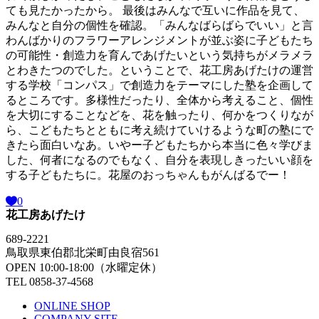
ても見たかったから。 最後はみんなで互いに作品を見て、
みんなと自分の個性を確認。「みんなばらばらでいい」と言
わんばかりのフラワーアレンジメントが並ぶ姿に子どもたち
の可能性・創造力を育んであげたいという気持ちがメラメラ
とわきたつのでした。ということで、花工房あげたけの運営
する学校「コンパス」で創造力をテーマにした塾を企画して
るところです。多様性だったり、全体から考えること、個性
を大切にすることなどを、花を触ったり、何かをつくりなが
ら、こどもたちとともに考え続けていけるような町の塾にで
きたら面白いなあ。いやー子どもたちから本当に色々学びま
した、何者になるのでもなく、自分を表現しきったいい顔を
する子どもたちに。花屋のおっちゃんもがんばるでー！
0
花工房あげたけ
689-2221
鳥取県東伯郡北栄町由良宿561
OPEN 10:00-18:00（水曜定休）
TEL 0858-37-4568
ONLINE SHOP
COMPANY SITE