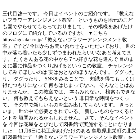
三代目啓一です。 今日はイベントのご紹介です。 「教えな
いフラワーアレンジメント教室」 というものを地元のこど
も園でやらせてもらっておりまして、 その模様をあげたけ
のブログにて紹介しているのですが、 ▼こちら
https://agetake.co.jp/「教えないフラワーアレンジメント教
室」で子ど/ 全国からお問い合わせをいただいており、 世の
中が落ち着いたら少しずつまわれたらいいなあと考えてま
す。 たくさんある花の中から７つ好きな花を選んで 目のま
えに器に作品をつくりあげるというこの教室。 チャレンジ
してみてほしいのは 実はおとなのほうなんです。 ググった
り、 タグったり、 SNSをみることで、 知識を得てもしくは
得たつもりになって 何もはじまってない。 そんなことはあ
りませんか。 この教室では、 本もみれない、 検索もできな
い、 何も教えてもらえないという 非日常な時間をつくっ
て、 その中で新しいものを生み出してもらいます。 きっと
いま、 世の中で必要とされている、 新しいものをつくるヒ
ントを 垣間みれるかもしれません。 さて、そんなイベント
を 今回は花屋をとびだして図書館で実施することになりま
した。 11月6日に花工房あげたけのある 鳥取県北栄町の北栄
町図書館にて 「教えないフラワーアレンジメント教室」を