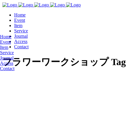
Home
Event
Item
Service
Journal
Home
Access
Event
Contact
Item
Service
Journal
フラワーワークショップ Tag
Access
Contact