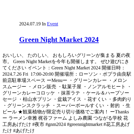
2024.07.19
In
Event
Green Night Market 2024
おいしい、 たのしい、 おもしろいグリーンが集まる 夏の夜
市。 Green Night Marketを今年も開催します。 ぜひ遊びにき
てください イベント：Green Night Market 2024 開催日時：
2024.7.26 Fri 17:00-20:00 開催場所：ローソン・ポプラ由良駅
前店駐車場スペース ーMenuー ・グリーンカレー ・メロン
スムージー ・メロン販売 ・駄菓子屋 ・ノンアルモヒート ・
グリーンカレーコロッケ ・抹茶ラテ ・ケール＆ハーブソー
セージ ・枯山水プリン ・盆栽アイス ・花すくい ・多肉釣り
・グリーンスクラッチ ・スーパーボールすくい ・射的 ・生
ビール ★観葉植物が限定売り切り価格でご案内！ ーThanks
ー ラーメン幸雅 梶谷ファーム よしみ農園 つながる学校 花
工房あげたけ #夜市 #gnm2024 #greennightmarket #花工房あげ
たけ #あげたけ