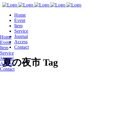
Home
Event
Item
Service
Journal
Home
Access
Event
Contact
Item
Service
Journal
夏の夜市 Tag
Access
Contact