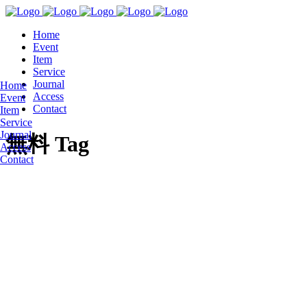
Home
Event
Item
Service
Journal
Home
Access
Event
Contact
Item
Service
Journal
無料 Tag
Access
Contact