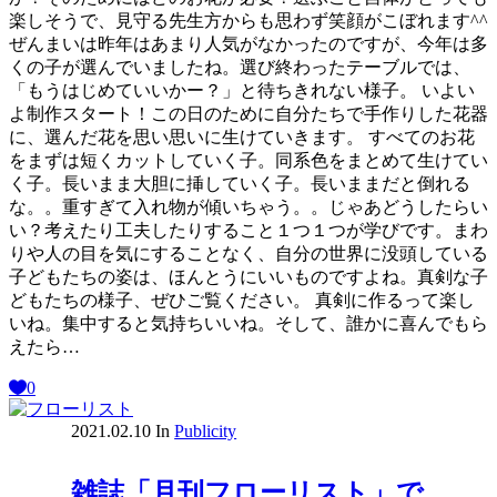
楽しそうで、見守る先生方からも思わず笑顔がこぼれます^^
ぜんまいは昨年はあまり人気がなかったのですが、今年は多
くの子が選んでいましたね。選び終わったテーブルでは、
「もうはじめていいかー？」と待ちきれない様子。 いよい
よ制作スタート！この日のために自分たちで手作りした花器
に、選んだ花を思い思いに生けていきます。 すべてのお花
をまずは短くカットしていく子。同系色をまとめて生けてい
く子。長いまま大胆に挿していく子。長いままだと倒れる
な。。重すぎて入れ物が傾いちゃう。。じゃあどうしたらい
い？考えたり工夫したりすること１つ１つが学びです。まわ
りや人の目を気にすることなく、自分の世界に没頭している
子どもたちの姿は、ほんとうにいいものですよね。真剣な子
どもたちの様子、ぜひご覧ください。 真剣に作るって楽し
いね。集中すると気持ちいいね。そして、誰かに喜んでもら
えたら…
0
2021.02.10
In
Publicity
雑誌「月刊フローリスト」で