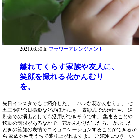
2021.08.30
In
フラワーアレンジメント
離れてくらす家族や友人に、
笑顔を撮れる花かんむり
を。
先日インスタでもご紹介した、「ハレな花かんむり」。 七
五三や記念日撮影などのほかにも、表彰式での活用や、 送
別会での演出としても活用ができそうです。 集まることや
移動の制限があるなかで、花かんむりだったら、 かぶった
ときの笑顔の表情でコミュニケーションすることができるか
ら 家族や仲間うちで盛り上がれますよ。 ご好評につき、い