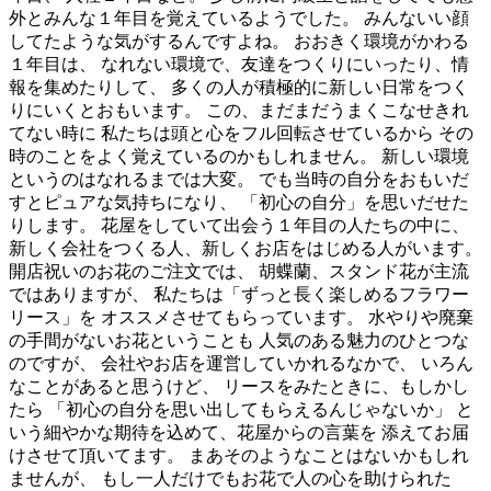
外とみんな１年目を覚えているようでした。 みんないい顔
してたような気がするんですよね。 おおきく環境がかわる
１年目は、 なれない環境で、友達をつくりにいったり、情
報を集めたりして、 多くの人が積極的に新しい日常をつく
りにいくとおもいます。 この、まだまだうまくこなせきれ
てない時に 私たちは頭と心をフル回転させているから その
時のことをよく覚えているのかもしれません。 新しい環境
というのはなれるまでは大変。 でも当時の自分をおもいだ
すとピュアな気持ちになり、 「初心の自分」を思いだせた
りします。 花屋をしていて出会う１年目の人たちの中に、
新しく会社をつくる人、新しくお店をはじめる人がいます。
開店祝いのお花のご注文では、 胡蝶蘭、スタンド花が主流
ではありますが、 私たちは「ずっと長く楽しめるフラワー
リース」を オススメさせてもらっています。 水やりや廃棄
の手間がないお花ということも 人気のある魅力のひとつな
のですが、 会社やお店を運営していかれるなかで、 いろん
なことがあると思うけど、 リースをみたときに、もしかし
たら 「初心の自分を思い出してもらえるんじゃないか」 と
いう細やかな期待を込めて、花屋からの言葉を 添えてお届
けさせて頂いてます。 まあそのようなことはないかもしれ
ませんが、 もし一人だけでもお花で人の心を助けられた