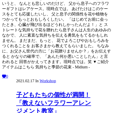
いうと、 なんとも悲しいのだけど、 父から息子へのフラワ
ーギフトはレアケース。現時点では。 あげたけはこのケー
スをとても応援したいし、 父と息子の関係性を花や植物を
つかってもっとおもしろくしたい。 「はじめてお前に会っ
たとき、心臓が飛び出るほどうれしかったんだよ！」と ス
トレートな気持ちで花を贈れたら息子さんは人生のあゆみの
なかで、 人に素直な気持ちを伝える勇気をもてるかもしれ
ません。 まだまだ、もっと、 花でよろこびやおもしろみを
つくれることを お客さまから教えてもらいました。 ちなみ
に、お父さん世代の方に「お花贈りませんか？」をお伝えす
ると かなりの確率で、「あんた何か悪いことしたん」と言
われると 回答がかえってきます。現時点では。笑 ▼ご紹介
アイテムはこちら 気持ちと季節の花束 - Midium -
0
2021.02.17
In
Workshop
子どもたちの個性が満開！
「教えないフラワーアレン
ジメント教室」