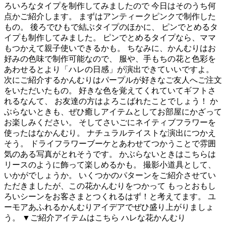
ろいろなタイプを制作してみましたので 今日はそのうち何
点かご紹介します。 まずはアンティークピンクで制作した
もの。 後ろでひもで結ぶタイプのほかに、 ピンでとめるタ
イプも制作してみました。 ピンでとめるタイプなら、ママ
もつかえて親子使いできるかも。 ちなみに、かんむりはお
好みの色味で制作可能なので、 服や、手もちの花と色彩を
あわせるとより「ハレの日感」が演出できていいですよ。
次にご紹介するかんむりはパープルが好きなご友人へご注文
をいただいたもの。 好きな色を覚えてくれていてギフトさ
れるなんて、 お友達の方はよろこばれたことでしょう！ か
ぶらないときも、ぜひ癒しアイテムとしてお部屋にかざって
お楽しみください。 そしてさいごにネイティブフラワーを
使ったはなかんむり。 ナチュラルテイストな演出につかえ
そう。 ドライフラワーブーケとあわせてつかうことで雰囲
気のある写真がとれそうです。 かぶらないときはこちらは
リースのように飾って楽しめるかも。 撮影小道具として、
いかがでしょうか。 いくつかのパターンをご紹介させてい
ただきましたが、この花かんむりをつかって もっとおもし
ろいシーンをお客さまとつくれるはず！と考えてます。 ユ
ーモアあふれるかんむりアイデアでぜひ盛り上がりましょ
う。 ▼ご紹介アイテムはこちら ハレな花かんむり