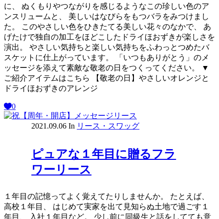
に、 ぬくもりやつながりを感じるようなこの珍しい色のア
ンスリュームと、 美しいはなびらをもつバラをみつけまし
た。 このやさしい色をひきたてる美しい花々のなかで、 あ
げたけで独自の加工をほどこしたドライほおずきが楽しさを
演出。 やさしい気持ちと楽しい気持ちをふわっとつめたバ
スケットに仕上がっています。 「いつもありがとう」のメ
ッセージを添えて素敵な敬老の日をつくってください。 ▼
ご紹介アイテムはこちら 【敬老の日】やさしいオレンジと
ドライほおずきのアレンジ
0
2021.09.06
In
リース・スワッグ
ピュアな１年目に贈るフラ
ワーリース
１年目の記憶ってよく覚えてたりしませんか。 たとえば、
高校１年目、 はじめて実家を出て見知らぬ土地で過ごす１
年目、 入社１年目など。 少し前に同級生と話をしてても意