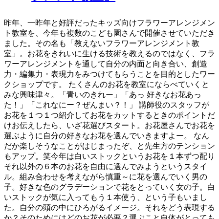
昨年、一昨年と好評だったキッズ向けフラワーアレンジメン
ト教室を、今年も複数のこども園さんで開催させていただき
ました。その名も「教えないフラワーアレンジメント教
室」。お花をきれいに生ける技術を教えるのではなく、フラ
ワーアレンジメントを通して自分の内面と向き合い、創造
力・編集力・表現力をみつけてもらうことを目的としたワー
クショップです。 たくさんのお花を教室にならべていくと
みな興味津々。「青いのきれー」「あっ 好きなお花あっ
た！」「これなにー？ぜんまい？！」 講師役のスタッフが
お花を１つ１つ紹介してお花をカットするときのポイントだ
けお伝えしたら、いざ花選びスタート。お花屋さんでお花を
選ぶように自分の好きなお花を選んでいきますよー。 なん
だか楽しそうなことがはじまったぞ、と先生方のテンション
もアップ。笑今年は白いストックというお花を１本ずつ配り
それ以外の６本のお花を自由に選んでみようというスタイ
ル。組み合わせを考えながら慎重～に花を選んでいく男の
子。好きな色のグラデーションで花をとっていく女の子。白
いストックが気に入ってもう１本使う、という子もいまし
た。自分の頭の中にひろがるイメージ。それをどう表現する
か？そのためにはどのお花が必要？選ぶこと自体がとっても