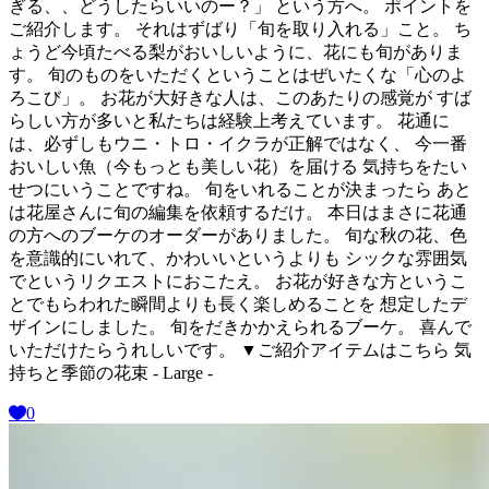
ぎる、、どうしたらいいのー？」 という方へ。 ポイントを
ご紹介します。 それはずばり「旬を取り入れる」こと。 ち
ょうど今頃たべる梨がおいしいように、花にも旬がありま
す。 旬のものをいただくということはぜいたくな「心のよ
ろこび」。 お花が大好きな人は、このあたりの感覚が すば
らしい方が多いと私たちは経験上考えています。 花通に
は、必ずしもウニ・トロ・イクラが正解ではなく、 今一番
おいしい魚（今もっとも美しい花）を届ける 気持ちをたい
せつにいうことですね。 旬をいれることが決まったら あと
は花屋さんに旬の編集を依頼するだけ。 本日はまさに花通
の方へのブーケのオーダーがありました。 旬な秋の花、色
を意識的にいれて、かわいいというよりも シックな雰囲気
でというリクエストにおこたえ。 お花が好きな方というこ
とでもらわれた瞬間よりも長く楽しめることを 想定したデ
ザインにしました。 旬をだきかかえられるブーケ。 喜んで
いただけたらうれしいです。 ▼ご紹介アイテムはこちら 気
持ちと季節の花束 - Large -
0