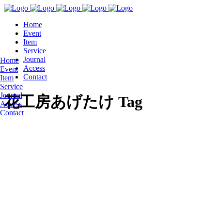
Home
Event
Item
Service
Journal
Home
Access
Event
Contact
Item
Service
Journal
花工房あげたけ Tag
Access
Contact