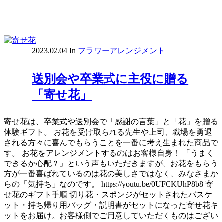
2023.02.04
In
フラワーアレンジメント
送別会や卒業式に主役に贈る
「寄せ花」
寄せ花は、卒業式や送別会で「感謝の言葉」と「花」を贈る
体験ギフト。 お花を受け取られる先生や上司、職場を勇退
される方々に喜んでもらうことを一番に考え生まれた商品で
す。 お花をアレンジメントするのはお客様自身！ 「うまく
できるか心配？」という声もいただきますが、お花をもらう
方が一番喜ばれているのは花の美しさではなく、みなさまか
らの「気持ち」なのです。 https://youtu.be/0UFCKUhP8b8 寄
せ花のギフト手順 切り花・スポンジがセットされたバスケ
ット・持ち帰り用バッグ・説明書がセットになった寄せ花キ
ットをお届け。お客様側でご用意していただくものはござい