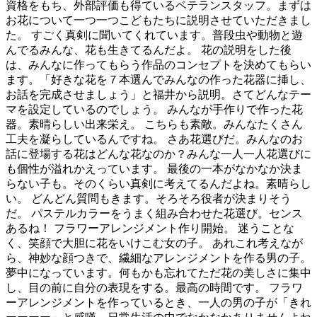
資格をもち、外部評価も得ているベテランスタッフ。まずは
お花について一つ一つこどもたちに説明させていただきまし
た。 すごく真剣に聞いてくれています。普段虫や動物と遊
んでるみんな、花も生きてるんだよ。 花の説明をした後
は、みんなに作ってもらう作品のコンセプトを決めてもらい
ます。「好きな花を７本選んでみんなの作った花器に挿し、
お話を完成させましょう」と福井から説明。さてどんなテー
マを設定しているのでしょう。 みんなが手作りで作った花
器。素晴らしい出来栄え。 こちらも素敵。みんなたくさん
工夫を凝らしているんですね。 さあ花選びだ。みんなのお
話に登場する花はどんな花なのか？みんな一人一人花選びに
も個性が溢れかえっています。 最後の一本がなかなか決ま
らない子も。そのくらい真剣に考えてるんだよね。素晴らし
い。 どんどん質問もきます。そろそろ役者が決まりそう
だ。 パステルカラーをうまく組み合わせた花選び。センス
あるね！ フラワーアレンジメント作り開始。 迷うことな
く、笑顔で大胆に花をいけこむ女の子。 あれこれ考えなが
ら、神妙な顔つきで、繊細なアレンジメントを作る男の子。
夢中になっています。何もかも忘れてただ花の美しさに集中
し、目の前に自分の表現をする。最高の時間です。 フラワ
ーアレンジメントを作っているとき、一人の男の子が「きれ