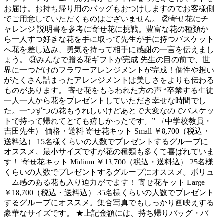
お届け。お持ち帰り用のバッグもおつけしますのでお客様側
でご用意していただくものはございません。 ②寄せ花にチ
ャレンジ 説明書を参考に寄せ花に挑戦。豊富な花の種類か
ら一人ずつ好きな花を手に取って先生が手に持つバスケット
へ花を差し込み、勇気を持って相手に感謝の一言を伝えまし
ょう。 ③みんなで贈る花ギフトが完成 先生の目の前で、世
界に一つだけのフラワーアレンジメントが完成！個性や想い
がたくさん詰まったアレンジメントは美しさをよりも伝わる
ものがあります。 寄せ花をもらわれた方の声 “卒業する生徒
一人一人から花をプレゼントしていただき幸せな時間でし
た。一つずつの花もうれしいけどあとで大変なのでバスケッ
トで持って帰れてとても嬉しかったです。” （中学校教員・
吉田先生） 価格・送料 寄せ花キット Small ￥8,700（税込・
送料込） 15名様くらいの人数でプレゼントするグループに
オススメ。最小サイズですが花の種類も多くて喜ばれていま
す！ 寄せ花キット Midium ￥13,700（税込・送料込） 25名様
くらいの人数でプレゼントするグループにオススメ。ボリュ
ーム感のある花も入り迫力がでます！ 寄せ花キット Large
￥18,700（税込・送料込） 35名様くらいの人数でプレゼント
するグループにオススメ。集合写真でもしっかり画映えする
豪華なサイズです。 ★上記金額には、持ち帰りバッグ・バ