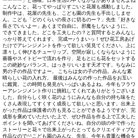
ーーーー」と感嘆。日常生活の中でなかなかありませんよね
こんなこと。花ってやっぱりすごいと花屋も感動しました。
制作中は、花屋の先生も、こども園の先生も手出ししませ
ん。こども「どのくらいの長さに切るのー？」先生「好きな
長さでいいよー」あくまで自由に。邪魔をしないように。
できてきました。どこを工夫したの？と質問するとみんなし
っかり答えてくれます。 完成ー♪うまいっ！ぜひ花工房あげ
たけでアレンジメントを作って欲しい笑見てください。上に
凛々しく伸びるチューリップ。空間が寂しくならないように
薔薇やスイトピーで流れを作り、足もとにも花をセットする
この絶妙なバランス。はっきりいいます天才です。ちなみに
男の子の作品ですよー。 こちらは女の子の作品。みんな素
晴らしい花の入れ方。 最後はみんなの作った作品をお互い
に鑑賞。この時間も発見がいっぱいあるよね。今年もフラワ
ーアレンジメント作りに挑戦してくれてありがとうございま
した。自分らしく咲く花のようにみんなも自分の持ち味をた
くさん表現してすくすく成長して欲しいと思います。出来上
がった作品は保護者の方も見ることができるようですが、完
成形を褒めていただいた上で、ぜひ作品を作る上で工夫した
ポイントを聞いてあげてくださいね。自分の頭の中で作った
ストーリーと花々で出来上がったとってもクリエイティブな
作品なので^^こども園のみんな、先生、今年も貴重な機会を