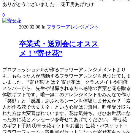
ありがとうございました！ 花工房あげたけ
0
2020.02.08
In
フラワーアレンジメント
卒業式・送別会にオスス
メ！”寄せ花”
プロフェッショナルが作るフラワーアレンジメメントより
も、もらった人が感動するフラワーアレンジを見つけてしま
いました。 "寄せ花"とは？ 寄せ花は、クラスメイトや同僚
メンバーから、先生や退職される方へ感謝の言葉と花を贈る
体験ギフトです。唯一無二のアレンジメントをみんなで作り
「笑顔」と「感謝」あふれるシーンを体験しませんか？「素
人が作る花で大丈夫？」という心配はご無用。昨年受け取ら
れた方は大変喜ばれています。花は気持ち。ぜひお世話にな
った方に花とメッセージを寄せてあげてください。 寄せ花
のギフト手順 ①寄せ花キットをお届け 生花・バスケット・
フラワーフォーム・説明書がセットになった寄せ花キットを