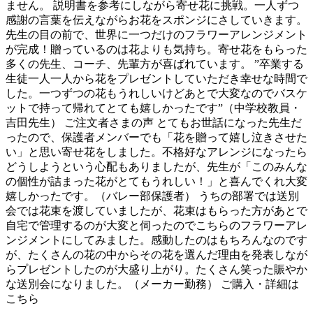
ません。 説明書を参考にしながら寄せ花に挑戦。一人ずつ
感謝の言葉を伝えながらお花をスポンジにさしていきます。
先生の目の前で、世界に一つだけのフラワーアレンジメント
が完成！贈っているのは花よりも気持ち。寄せ花をもらった
多くの先生、コーチ、先輩方が喜ばれています。 ”卒業する
生徒一人一人から花をプレゼントしていただき幸せな時間で
した。一つずつの花もうれしいけどあとで大変なのでバスケ
ットで持って帰れてとても嬉しかったです”（中学校教員・
吉田先生） ご注文者さまの声 とてもお世話になった先生だ
ったので、保護者メンバーでも「花を贈って嬉し泣きさせた
い」と思い寄せ花をしました。不格好なアレンジになったら
どうしようという心配もありましたが、先生が「このみんな
の個性が詰まった花がとてもうれしい！」と喜んでくれ大変
嬉しかったです。（バレー部保護者） うちの部署では送別
会では花束を渡していましたが、花束はもらった方があとで
自宅で管理するのが大変と伺ったのでこちらのフラワーアレ
ンジメントにしてみました。感動したのはもちろんなのです
が、たくさんの花の中からその花を選んだ理由を発表しなが
らプレゼントしたのが大盛り上がり。たくさん笑った賑やか
な送別会になりました。（メーカー勤務） ご購入・詳細は
こちら