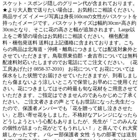
スケット・スポンジ隠しのグリーン代が含まれております。
★より大人数で送りたい場合は、お気軽にご相談ください。
商品サイズ イメージ写真は身長160cmの女性がバスケットを
持ったイメージです。バスケットサイズは幅約30cm×高さ約
30cmとなり、そこに花の高さと幅が追加されます。Large以
上をご希望の場合はお気軽にご相談ください。 梱包配達
料・梱包発送料 送料は上記価格に含まれております。こち
らの商品は北海道・沖縄・離島につきましては配送対象外と
させていただきます。鳥取県東伯郡・倉吉市については無料
配達料対応いたしますのでお電話にてご注文ください。（花
工房あげたけ 0858-37-2010） お花について お花については
保水をした状態でお届けさせていただきますが、到着しまし
たら傷まないよう涼しいところで保管しお早めにご使用くだ
さい。花につきましてはその時最も旬な花材をご用意させて
いただきます。ご指定はできませんのであらかじめご了承く
ださい。 ご注文者さまの声 とてもお世話になった先生だっ
たので、保護者メンバーでも「花を贈って嬉し泣きさせた
い」と思い寄せ花をしました。不格好なアレンジになったら
どうしようという心配もありましたが、先生が「このみんな
の個性が詰まった花がとてもうれしい！」と喜んでくれ大変
嬉しかったです。 バレー部保護者 女性 うちの部署では送別