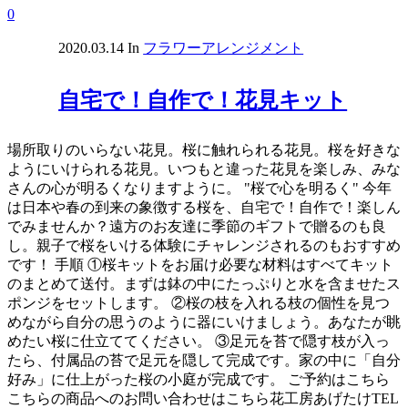
0
2020.03.14
In
フラワーアレンジメント
自宅で！自作で！花見キット
場所取りのいらない花見。桜に触れられる花見。桜を好きな
ようにいけられる花見。いつもと違った花見を楽しみ、みな
さんの心が明るくなりますように。 "桜で心を明るく" 今年
は日本や春の到来の象徴する桜を、自宅で！自作で！楽しん
でみませんか？遠方のお友達に季節のギフトで贈るのも良
し。親子で桜をいける体験にチャレンジされるのもおすすめ
です！ 手順 ①桜キットをお届け必要な材料はすべてキット
のまとめて送付。まずは鉢の中にたっぷりと水を含ませたス
ポンジをセットします。 ②桜の枝を入れる枝の個性を見つ
めながら自分の思うのように器にいけましょう。あなたが眺
めたい桜に仕立ててください。 ③足元を苔で隠す枝が入っ
たら、付属品の苔で足元を隠して完成です。家の中に「自分
好み」に仕上がった桜の小庭が完成です。 ご予約はこちら​
こちらの商品へのお問い合わせはこちら花工房あげたけTEL