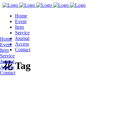
Home
Event
Item
Service
Journal
Home
Access
Event
Contact
Item
Service
Journal
花 Tag
Access
Contact