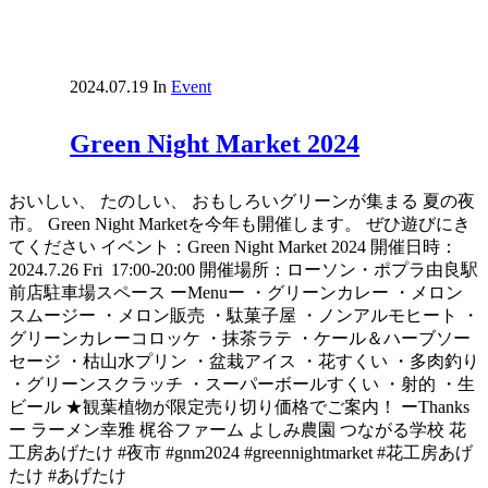
2024.07.19
In
Event
Green Night Market 2024
おいしい、 たのしい、 おもしろいグリーンが集まる 夏の夜
市。 Green Night Marketを今年も開催します。 ぜひ遊びにき
てください イベント：Green Night Market 2024 開催日時：
2024.7.26 Fri 17:00-20:00 開催場所：ローソン・ポプラ由良駅
前店駐車場スペース ーMenuー ・グリーンカレー ・メロン
スムージー ・メロン販売 ・駄菓子屋 ・ノンアルモヒート ・
グリーンカレーコロッケ ・抹茶ラテ ・ケール＆ハーブソー
セージ ・枯山水プリン ・盆栽アイス ・花すくい ・多肉釣り
・グリーンスクラッチ ・スーパーボールすくい ・射的 ・生
ビール ★観葉植物が限定売り切り価格でご案内！ ーThanks
ー ラーメン幸雅 梶谷ファーム よしみ農園 つながる学校 花
工房あげたけ #夜市 #gnm2024 #greennightmarket #花工房あげ
たけ #あげたけ