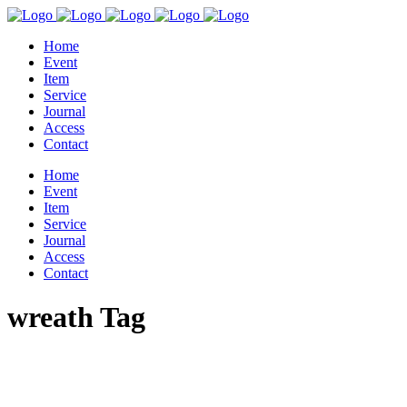
Home
Event
Item
Service
Journal
Access
Contact
Home
Event
Item
Service
Journal
Access
Contact
wreath Tag