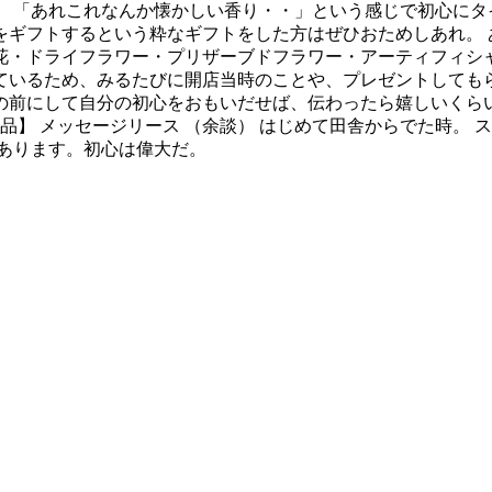
。 「あれこれなんか懐かしい香り・・」という感じで初心にタ
ギフトするという粋なギフトをした方はぜひおためしあれ。 
花・ドライフラワー・プリザーブドフラワー・アーティフィシャ
ているため、みるたびに開店当時のことや、プレゼントしてもら
の前にして自分の初心をおもいだせば、伝わったら嬉しいくらい
品】 メッセージリース （余談） はじめて田舎からでた時。 
あります。初心は偉大だ。