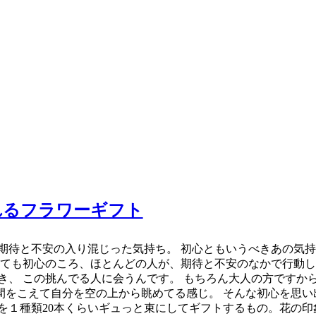
れるフラワーギフト
期待と不安の入り混じった気持ち。 初心ともいうべきあの気持
しても初心のころ、ほとんどの人が、期待と不安のなかで行動
き、 この挑んでる人に会うんです。 もちろん大人の方ですか
をこえて自分を空の上から眺めてる感じ。 そんな初心を思い
を１種類20本くらいギュっと束にしてギフトするもの。花の