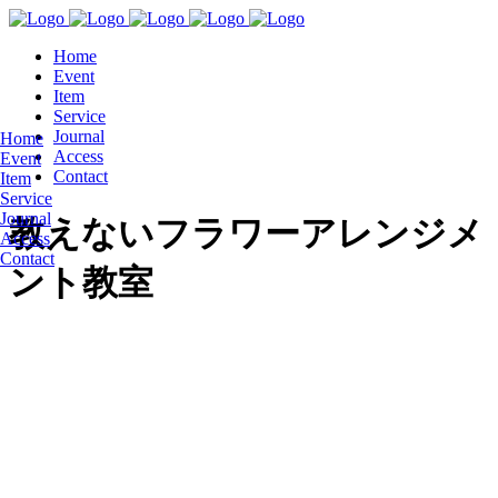
Home
Event
Item
Service
Journal
Home
Access
Event
Contact
Item
Service
Journal
教えないフラワーアレンジメ
Access
Contact
ント教室