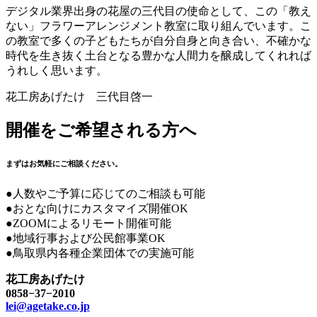
デジタル業界出身の花屋の三代目の使命として、この「教え
ない」フラワーアレンジメント教室に取り組んでいます。こ
の教室で多くの子どもたちが自分自身と向き合い、不確かな
時代を生き抜く土台となる豊かな人間力を醸成してくれれば
うれしく思います。
花工房あげたけ 三代目啓一
開催をご希望される方へ
まずはお気軽にご相談ください。
●人数やご予算に応じてのご相談も可能
●おとな向けにカスタマイズ開催OK
●ZOOMによるリモート開催可能
●地域行事および公民館事業OK
●鳥取県内各種企業団体での実施可能
花工房あげたけ
0858−37−2010
lei@agetake.co.jp