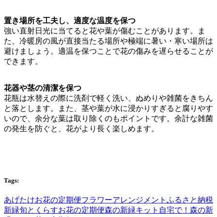
置き場所を工夫し、適度な温度を保つ
強い直射日光に当てると花や葉が傷むことがあります。ま
た、冷暖房の風が直接当たる場所や極端に暑い・寒い場所は
避けましょう。適温を保つことで花の傷みを遅らせることが
できます。
花器や茎の清潔を保つ
花瓶は水替えの際に洗剤で軽く洗い、ぬめりや雑菌をきちん
と落とします。また、茎や葉が水に浸かりすぎると腐りやす
いので、余分な葉は取り除くのもポイントです。余計な雑菌
の発生を防ぐと、花がより長く楽しめます。
Tags:
あげたけ
お花の定期便
フラワーアレンジメント
ふるさと納税
新緑
旬とくらすお花の定期便
森の新緑キット
自宅で！森の新