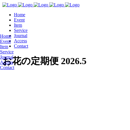
Home
Event
Item
Service
Journal
Home
Access
Event
Contact
Item
Service
Journal
お花の定期便 2026.5
Access
Contact