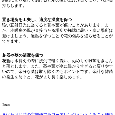
斜めに切り戻してあげると水の吸い上げが良くなり、花が長
持ちします。
置き場所を工夫し、適度な温度を保つ
強い直射日光に当てると花や葉が傷むことがあります。ま
た、冷暖房の風が直接当たる場所や極端に暑い・寒い場所は
避けましょう。適温を保つことで花の傷みを遅らせることが
できます。
花器や茎の清潔を保つ
花瓶は水替えの際に洗剤で軽く洗い、ぬめりや雑菌をきちん
と落とします。また、茎や葉が水に浸かりすぎると腐りやす
いので、余分な葉は取り除くのもポイントです。余計な雑菌
の発生を防ぐと、花がより長く楽しめます。
Tags:
あげたけ
お花の定期便
フラワーアレンジメント
ふるさと納税