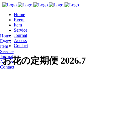
Home
Event
Item
Service
Journal
Home
Access
Event
Contact
Item
Service
Journal
お花の定期便 2026.7
Access
Contact