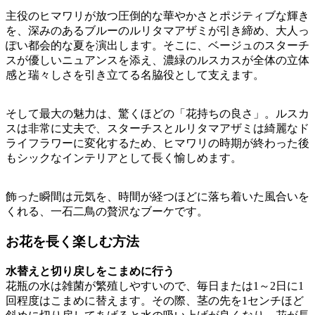
主役のヒマワリが放つ圧倒的な華やかさとポジティブな輝き
を、深みのあるブルーのルリタマアザミが引き締め、大人っ
ぽい都会的な夏を演出します。そこに、ベージュのスターチ
スが優しいニュアンスを添え、濃緑のルスカスが全体の立体
感と瑞々しさを引き立てる名脇役として支えます。
そして最大の魅力は、驚くほどの「花持ちの良さ」。ルスカ
スは非常に丈夫で、スターチスとルリタマアザミは綺麗なド
ライフラワーに変化するため、ヒマワリの時期が終わった後
もシックなインテリアとして長く愉しめます。
飾った瞬間は元気を、時間が経つほどに落ち着いた風合いを
くれる、一石二鳥の贅沢なブーケです。
お花を長く楽しむ方法
水替えと切り戻しをこまめに行う
花瓶の水は雑菌が繁殖しやすいので、毎日または1～2日に1
回程度はこまめに替えます。その際、茎の先を1センチほど