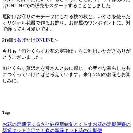
けONLINEでの販売をスタートすることとしました！
厄除けお守りのモチーフにもなる桃の枝と、いぐさを使った
オリジナル花器で作るお飾り。お部屋のワンポイントに。対
で飾っても可愛いです。
詳細は
あげたけONLINE
へ
今月も「旬とくらすお花の定期便」をご利用いただきありが
とうございました。
旬とくらす贅沢さを皆さんと共に感じ、心豊かな暮らしを共
につくっていければと考えています。来年の旬のお花もお楽
しみに。
Tags:
お花の定期便
ふるさと納税
新緑
旬とくらすお花の定期便
森の
新緑キット
自宅で！森の新緑キット
花の定期便