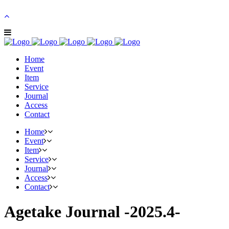
Home
Event
Item
Service
Journal
Access
Contact
Home
Event
Item
Service
Journal
Access
Contact
Agetake Journal -2025.4-