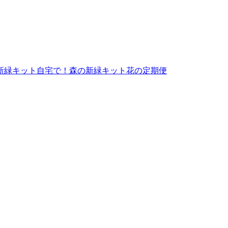
新緑キット
自宅で！森の新緑キット
花の定期便