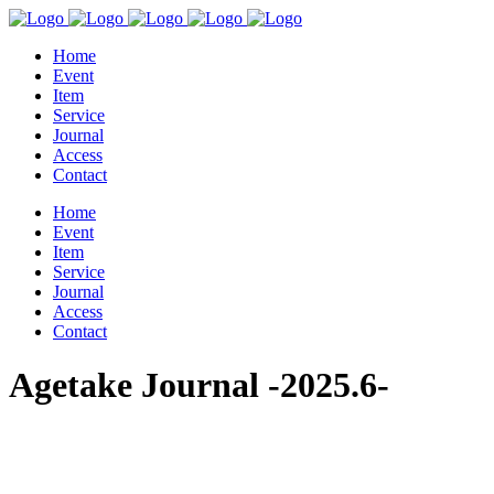
Home
Event
Item
Service
Journal
Access
Contact
Home
Event
Item
Service
Journal
Access
Contact
Agetake Journal -2025.6-