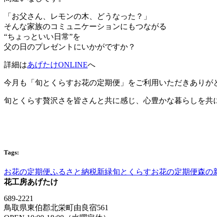
「お父さん、レモンの木、どうなった？」
そんな家族のコミュニケーションにもつながる
“ちょっといい日常”を
父の日のプレゼントにいかがですか？
詳細は
あげたけONLINE
へ
今月も「旬とくらすお花の定期便」をご利用いただきありが
旬とくらす贅沢さを皆さんと共に感じ、心豊かな暮らしを共
Tags:
お花の定期便
ふるさと納税
新緑
旬とくらすお花の定期便
森の
花工房あげたけ
689-2221
鳥取県東伯郡北栄町由良宿561