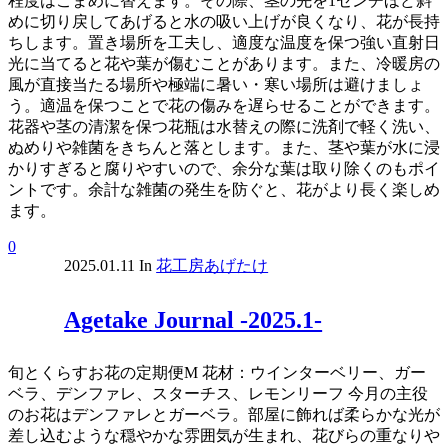
程度はこまめに替えます。その際、茎の先を1センチほど斜
めに切り戻してあげると水の吸い上げが良くなり、花が長持
ちします。置き場所を工夫し、適度な温度を保つ強い直射日
光に当てると花や葉が傷むことがあります。また、冷暖房の
風が直接当たる場所や極端に暑い・寒い場所は避けましょ
う。適温を保つことで花の傷みを遅らせることができます。
花器や茎の清潔を保つ花瓶は水替えの際に洗剤で軽く洗い、
ぬめりや雑菌をきちんと落とします。また、茎や葉が水に浸
かりすぎると腐りやすいので、余分な葉は取り除くのもポイ
ントです。余計な雑菌の発生を防ぐと、花がより長く楽しめ
ます。
0
2025.01.11
In
花工房あげたけ
Agetake Journal -2025.1-
旬とくらすお花の定期便M 花材：ウインターベリー、ガー
ベラ、デンファレ、スターチス、レモンリーフ 今月の主役
のお花はデンファレとガーベラ。部屋に飾れば柔らかな光が
差し込むような穏やかな雰囲気が生まれ、花びらの重なりや