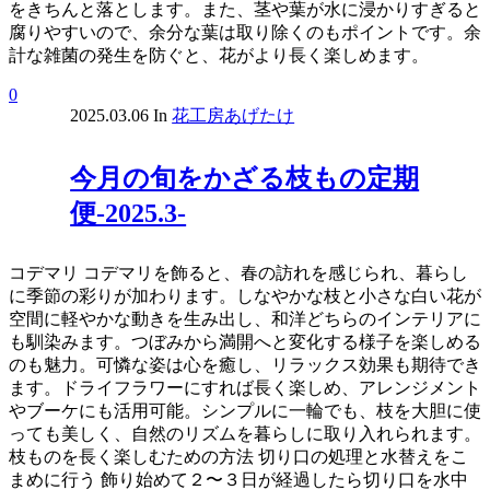
をきちんと落とします。また、茎や葉が水に浸かりすぎると
腐りやすいので、余分な葉は取り除くのもポイントです。余
計な雑菌の発生を防ぐと、花がより長く楽しめます。
0
2025.03.06
In
花工房あげたけ
今月の旬をかざる枝もの定期
便-2025.3-
コデマリ コデマリを飾ると、春の訪れを感じられ、暮らし
に季節の彩りが加わります。しなやかな枝と小さな白い花が
空間に軽やかな動きを生み出し、和洋どちらのインテリアに
も馴染みます。つぼみから満開へと変化する様子を楽しめる
のも魅力。可憐な姿は心を癒し、リラックス効果も期待でき
ます。ドライフラワーにすれば長く楽しめ、アレンジメント
やブーケにも活用可能。シンプルに一輪でも、枝を大胆に使
っても美しく、自然のリズムを暮らしに取り入れられます。
枝ものを長く楽しむための方法 切り口の処理と水替えをこ
まめに行う 飾り始めて２〜３日が経過したら切り口を水中