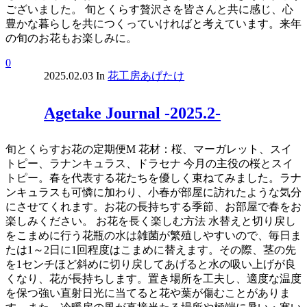
ございました。 旬とくらす贅沢さを皆さんと共に感じ、心
豊かな暮らしを共につくっていければと考えています。来年
の旬のお花もお楽しみに。
0
2025.02.03
In
花工房あげたけ
Agetake Journal -2025.2-
旬とくらすお花の定期便M 花材：桜、マーガレット、スイ
トピー、ラナンキュラス、ドラセナ 今月の主役の桜とスイ
トピー。春を代表する花たちを優しく束ねてみました。ラナ
ンキュラスも可憐に加わり、小春が部屋に訪れたような気分
にさせてくれます。お花の長持ちする季節、お部屋で春をお
楽しみください。 お花を長く楽しむ方法 水替えと切り戻し
をこまめに行う花瓶の水は雑菌が繁殖しやすいので、毎日ま
たは1～2日に1回程度はこまめに替えます。その際、茎の先
を1センチほど斜めに切り戻してあげると水の吸い上げが良
くなり、花が長持ちします。置き場所を工夫し、適度な温度
を保つ強い直射日光に当てると花や葉が傷むことがありま