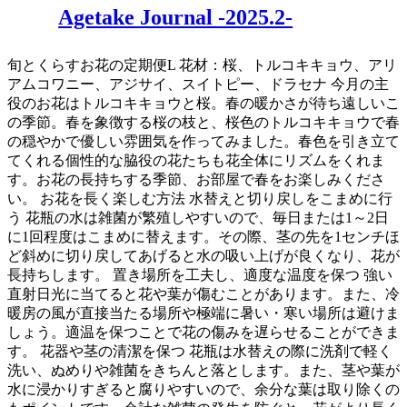
Agetake Journal -2025.2-
旬とくらすお花の定期便L 花材：桜、トルコキキョウ、アリ
アムコワニー、アジサイ、スイトピー、ドラセナ 今月の主
役のお花はトルコキキョウと桜。春の暖かさが待ち遠しいこ
の季節。春を象徴する桜の枝と、桜色のトルコキキョウで春
の穏やかで優しい雰囲気を作ってみました。春色を引き立て
てくれる個性的な脇役の花たちも花全体にリズムをくれま
す。お花の長持ちする季節、お部屋で春をお楽しみくださ
い。 お花を長く楽しむ方法 水替えと切り戻しをこまめに行
う 花瓶の水は雑菌が繁殖しやすいので、毎日または1～2日
に1回程度はこまめに替えます。その際、茎の先を1センチほ
ど斜めに切り戻してあげると水の吸い上げが良くなり、花が
長持ちします。 置き場所を工夫し、適度な温度を保つ 強い
直射日光に当てると花や葉が傷むことがあります。また、冷
暖房の風が直接当たる場所や極端に暑い・寒い場所は避けま
しょう。適温を保つことで花の傷みを遅らせることができま
す。 花器や茎の清潔を保つ 花瓶は水替えの際に洗剤で軽く
洗い、ぬめりや雑菌をきちんと落とします。また、茎や葉が
水に浸かりすぎると腐りやすいので、余分な葉は取り除くの