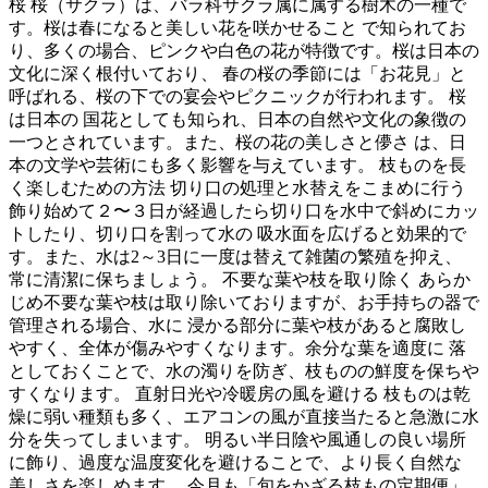
桜 桜（サクラ）は、バラ科サクラ属に属する樹木の一種で
す。桜は春になると美しい花を咲かせること で知られてお
り、多くの場合、ピンクや白色の花が特徴です。桜は日本の
文化に深く根付いており、 春の桜の季節には「お花見」と
呼ばれる、桜の下での宴会やピクニックが行われます。 桜
は日本の 国花としても知られ、日本の自然や文化の象徴の
一つとされています。また、桜の花の美しさと儚さ は、日
本の文学や芸術にも多く影響を与えています。 枝ものを長
く楽しむための方法 切り口の処理と水替えをこまめに行う
飾り始めて２〜３日が経過したら切り口を水中で斜めにカッ
トしたり、切り口を割って水の 吸水面を広げると効果的で
す。また、水は2～3日に一度は替えて雑菌の繁殖を抑え、
常に清潔に保ちましょう。 不要な葉や枝を取り除く あらか
じめ不要な葉や枝は取り除いておりますが、お手持ちの器で
管理される場合、水に 浸かる部分に葉や枝があると腐敗し
やすく、全体が傷みやすくなります。余分な葉を適度に 落
としておくことで、水の濁りを防ぎ、枝ものの鮮度を保ちや
すくなります。 直射日光や冷暖房の風を避ける 枝ものは乾
燥に弱い種類も多く、エアコンの風が直接当たると急激に水
分を失ってしまいます。 明るい半日陰や風通しの良い場所
に飾り、過度な温度変化を避けることで、より長く自然な
美しさを楽しめます。 今月も「旬をかざる枝もの定期便」