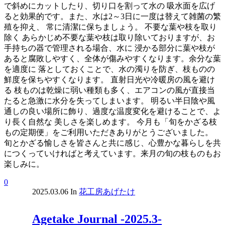
で斜めにカットしたり、切り口を割って水の 吸水面を広げ
ると効果的です。また、水は2～3日に一度は替えて雑菌の繁
殖を抑え、 常に清潔に保ちましょう。 不要な葉や枝を取り
除く あらかじめ不要な葉や枝は取り除いておりますが、お
手持ちの器で管理される場合、水に 浸かる部分に葉や枝が
あると腐敗しやすく、全体が傷みやすくなります。余分な葉
を適度に 落としておくことで、水の濁りを防ぎ、枝ものの
鮮度を保ちやすくなります。 直射日光や冷暖房の風を避け
る 枝ものは乾燥に弱い種類も多く、エアコンの風が直接当
たると急激に水分を失ってしまいます。 明るい半日陰や風
通しの良い場所に飾り、過度な温度変化を避けることで、よ
り長く自然な 美しさを楽しめます。 今月も「旬をかざる枝
もの定期便」をご利用いただきありがとうございました。
旬とかざる愉しさを皆さんと共に感じ、心豊かな暮らしを共
につくっていければと考えています。来月の旬の枝ものもお
楽しみに。
0
2025.03.06
In
花工房あげたけ
Agetake Journal -2025.3-