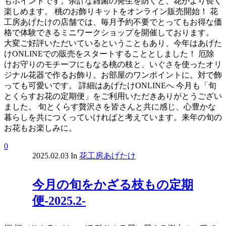
もポイントです。余計な雑菌の発生を防ぐと、花がより長く
楽しめます。 桃のお飾りキットをオンライン販売開始！ 花
工房あげたけの店舗では、毎月予約不要でとってもお得な価
格で体験できるミニワークショップを開催しております。
大変ご好評いただいているということもあり、今年はあげた
けONLINEでの販売をスタートすることとしました！ 厄除
けお守りのモチーフにもなる桃の枝と、いぐさを使ったオリ
ジナル花器で作るお飾り。お部屋のワンポイントに。対で飾
っても可愛いです。 詳細はあげたけONLINEへ 今月も「旬
とくらすお花の定期便」をご利用いただきありがとうござい
ました。 旬とくらす贅沢さを皆さんと共に感じ、心豊かな
暮らしを共につくっていければと考えています。来年の旬の
お花もお楽しみに。
0
2025.02.03
In
花工房あげたけ
今月の旬をかざる枝もの定期
便-2025.2-