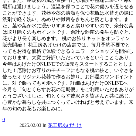
す。また、冷暖房の風が直接当たる場所や極端に暑い・寒い
場所は避けましょう。適温を保つことで花の傷みを遅らせる
ことができます。花器や茎の清潔を保つ花瓶は水替えの際に
洗剤で軽く洗い、ぬめりや雑菌をきちんと落とします。ま
た、茎や葉が水に浸かりすぎると腐りやすいので、余分な葉
は取り除くのもポイントです。余計な雑菌の発生を防ぐと、
花がより長く楽しめます。 桃のお飾りキットをオンライン
販売開始！ 花工房あげたけの店舗では、毎月予約不要でと
ってもお得な価格で体験できるミニワークショップを開催し
ております。大変ご好評いただいているということもあり、
今年はあげたけONLINEでの販売をスタートすることとしま
した！厄除けお守りのモチーフにもなる桃の枝と、いぐさを
使ったオリジナル花器で作るお飾り。お部屋のワンポイント
に。対で飾っても可愛いです。詳細はあげたけONLINEへ
今月も「旬とくらすお花の定期便」をご利用いただきありが
とうございました。旬とくらす贅沢さを皆さんと共に感じ、
心豊かな暮らしを共につくっていければと考えています。来
年の旬のお花もお楽しみに。
0
2025.02.03
In
花工房あげたけ