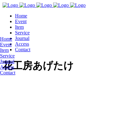
Home
Event
Item
Service
Journal
Home
Access
Event
Contact
Item
Service
Journal
花工房あげたけ
Access
Contact