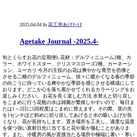
2025.04.04
In
花工房あげたけ
Agetake Journal -2025.4-
旬とくらすお花の定期便L 花材：デルフィニューム2種、カ
ラー、ホワイトスター、クリスマスローズ2種、カーネーシ
ョン、ユーカリ 今月の主役のお花は爽やかな青空を彷彿と
させる二種のデルフィニューム。徐々に暖かくなる春の季節
の向こうに待っている爽やかな季節を感じさせる構成にして
おります。どこか心を落ち着かせてくれるカラーリングをお
楽しみください。 お花を長く楽しむ方法 水替えと切り戻し
をこまめに行う花瓶の水は雑菌が繁殖しやすいので、毎日ま
たは1～2日に1回程度はこまめに替えます。その際、茎の先
を1センチほど斜めに切り戻してあげると水の吸い上げが良
くなり、花が長持ちします。置き場所を工夫し、適度な温度
を保つ強い直射日光に当てると花や葉が傷むことがありま
す。また、冷暖房の風が直接当たる場所や極端に暑い・寒い