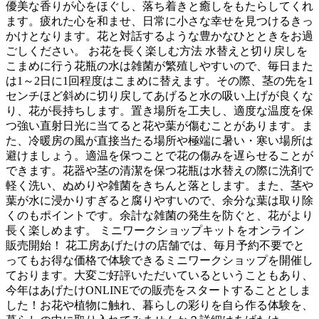
優美な香りが心をほぐし、落ち着きと癒しをもたらしてくれ
ます。疲れた心を和ませ、日常に小さな幸せを見つけるきっ
かけとなります。花と対話するような豊かなひとときをお過
ごしください。 お花を長く楽しむ方法 水替えと切り戻しを
こまめに行う花瓶の水は雑菌が繁殖しやすいので、毎日また
は1～2日に1回程度はこまめに替えます。その際、茎の先を1
センチほど斜めに切り戻してあげると水の吸い上げが良くな
り、花が長持ちします。置き場所を工夫し、適度な温度を保
つ強い直射日光に当てると花や葉が傷むことがあります。ま
た、冷暖房の風が直接当たる場所や極端に暑い・寒い場所は
避けましょう。適温を保つことで花の傷みを遅らせることが
できます。花器や茎の清潔を保つ花瓶は水替えの際に洗剤で
軽く洗い、ぬめりや雑菌をきちんと落とします。また、茎や
葉が水に浸かりすぎると腐りやすいので、余分な葉は取り除
くのもポイントです。余計な雑菌の発生を防ぐと、花がより
長く楽しめます。 ミニワークショップキットをオンライン
販売開始！ 花工房あげたけの店舗では、毎月予約不要でと
ってもお得な価格で体験できるミニワークショップを開催し
ております。大変ご好評いただいているということもあり、
今年はあげたけONLINEでの販売をスタートすることとしま
した！お花や植物に触れ、暮らしの彩りを自ら作る体験を、