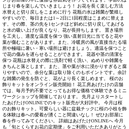
じまり春を楽しんでいきましょう！ お花を長く楽しむ方法
水替えと切り戻しをこまめに行う 花瓶の水は雑菌が繁殖し
やすいので、毎日または1～2日に1回程度はこまめに替えま
す。その際、茎の先を1センチほど斜めに切り戻してあげる
と水の吸い上げが良くなり、花が長持ちします。 置き場所
を工夫し、適度な温度を保つ 強い直射日光に当てると花や
葉が傷むことがあります。また、冷暖房の風が直接当たる場
所や極端に暑い・寒い場所は避けましょう。適温を保つこと
で花の傷みを遅らせることができます。 花器や茎の清潔を
保つ 花瓶は水替えの際に洗剤で軽く洗い、ぬめりや雑菌を
きちんと落とします。また、茎や葉が水に浸かりすぎると腐
りやすいので、余分な葉は取り除くのもポイントです。余計
な雑菌の発生を防ぐと、花がより長く楽しめます。 桜のお
飾りキットをオンライン販売開始！ 花工房あげたけの店舗
では、毎月予約不要でとってもお得な価格で体験できるミニ
ワークショップを開催しております。 先月よりスタートし
たあげたけONLINEでのキット販売が大好評中。 今月は桜
のお飾りキット。可愛らしい器に盆栽チックに桜の小枝を飾
る体験は春への愛着が湧くこと間違いなし！ ぜひお部屋に
春を作ってみてください。 詳細はあげたけONLINEへ 今月
も「旬とくらすお花の定期便」をご利用いただきありがとう