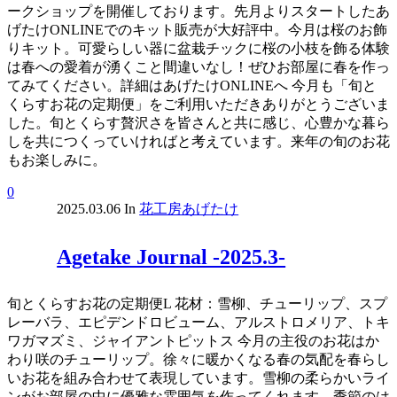
ークショップを開催しております。先月よりスタートしたあ
げたけONLINEでのキット販売が大好評中。今月は桜のお飾
りキット。可愛らしい器に盆栽チックに桜の小枝を飾る体験
は春への愛着が湧くこと間違いなし！ぜひお部屋に春を作っ
てみてください。詳細はあげたけONLINEへ 今月も「旬と
くらすお花の定期便」をご利用いただきありがとうございま
した。旬とくらす贅沢さを皆さんと共に感じ、心豊かな暮ら
しを共につくっていければと考えています。来年の旬のお花
もお楽しみに。
0
2025.03.06
In
花工房あげたけ
Agetake Journal -2025.3-
旬とくらすお花の定期便L 花材：雪柳、チューリップ、スプ
レーバラ、エピデンドロビューム、アルストロメリア、トキ
ワガマズミ、ジャイアントピットス 今月の主役のお花はか
わり咲のチューリップ。徐々に暖かくなる春の気配を春らし
いお花を組み合わせて表現しています。雪柳の柔らかいライ
ンがお部屋の中に優雅な雰囲気を作ってくれます。季節のは