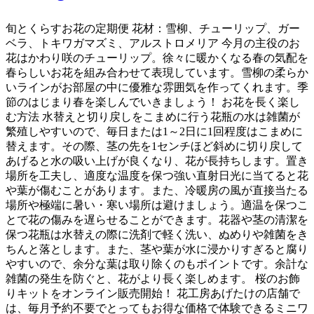
旬とくらすお花の定期便 花材：雪柳、チューリップ、ガー
ベラ、トキワガマズミ、アルストロメリア 今月の主役のお
花はかわり咲のチューリップ。徐々に暖かくなる春の気配を
春らしいお花を組み合わせて表現しています。雪柳の柔らか
いラインがお部屋の中に優雅な雰囲気を作ってくれます。季
節のはじまり春を楽しんでいきましょう！ お花を長く楽し
む方法 水替えと切り戻しをこまめに行う花瓶の水は雑菌が
繁殖しやすいので、毎日または1～2日に1回程度はこまめに
替えます。その際、茎の先を1センチほど斜めに切り戻して
あげると水の吸い上げが良くなり、花が長持ちします。置き
場所を工夫し、適度な温度を保つ強い直射日光に当てると花
や葉が傷むことがあります。また、冷暖房の風が直接当たる
場所や極端に暑い・寒い場所は避けましょう。適温を保つこ
とで花の傷みを遅らせることができます。花器や茎の清潔を
保つ花瓶は水替えの際に洗剤で軽く洗い、ぬめりや雑菌をき
ちんと落とします。また、茎や葉が水に浸かりすぎると腐り
やすいので、余分な葉は取り除くのもポイントです。余計な
雑菌の発生を防ぐと、花がより長く楽しめます。 桜のお飾
りキットをオンライン販売開始！ 花工房あげたけの店舗で
は、毎月予約不要でとってもお得な価格で体験できるミニワ