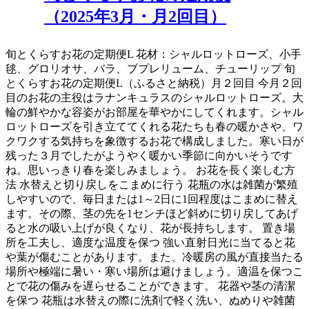
（2025年3月・月2回目）
旬とくらすお花の定期便L 花材：シャルロットローズ、小手
毬、グロリオサ、バラ、ブプレリューム、チューリップ 旬
とくらすお花の定期便L（ふるさと納税）月２回目 今月２回
目のお花の主役はラナンキュラスのシャルロットローズ。大
輪の鮮やかな容姿がお部屋を華やかにしてくれます。シャル
ロットローズを引き立ててくれる花たちも春の暖かさや、ワ
クワクする気持ちを象徴するお花で構成しました。寒い日が
残った３月でしたがようやく暖かい季節に向かいそうです
ね。思いっきり春を楽しみましょう。 お花を長く楽しむ方
法 水替えと切り戻しをこまめに行う 花瓶の水は雑菌が繁殖
しやすいので、毎日または1～2日に1回程度はこまめに替え
ます。その際、茎の先を1センチほど斜めに切り戻してあげ
ると水の吸い上げが良くなり、花が長持ちします。 置き場
所を工夫し、適度な温度を保つ 強い直射日光に当てると花
や葉が傷むことがあります。また、冷暖房の風が直接当たる
場所や極端に暑い・寒い場所は避けましょう。適温を保つこ
とで花の傷みを遅らせることができます。 花器や茎の清潔
を保つ 花瓶は水替えの際に洗剤で軽く洗い、ぬめりや雑菌