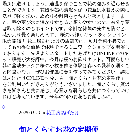
場所は避けましょう。適温を保つことで花の傷みを遅らせる
ことができます。花器や茎の清潔を保つ花瓶は水替えの際に
洗剤で軽く洗い、ぬめりや雑菌をきちんと落とします。ま
た、茎や葉が水に浸かりすぎると腐りやすいので、余分な葉
は取り除くのもポイントです。余計な雑菌の発生を防ぐと、
花がより長く楽しめます。 桜のお飾りキットをオンライン
販売開始！ 花工房あげたけの店舗では、毎月予約不要でと
ってもお得な価格で体験できるミニワークショップを開催し
ております。先月よりスタートしたあげたけONLINEでのキ
ット販売が大好評中。今月は桜のお飾りキット。可愛らしい
器に盆栽チックに桜の小枝を飾る体験は春への愛着が湧くこ
と間違いなし！ぜひお部屋に春を作ってみてください。詳細
はあげたけONLINEへ 今月も「旬とくらすお花の定期便」
をご利用いただきありがとうございました。旬とくらす贅沢
さを皆さんと共に感じ、心豊かな暮らしを共につくっていけ
ればと考えています。来年の旬のお花もお楽しみに。
0
2025.03.23
In
花工房あげたけ
旬とくらすお花の定期便