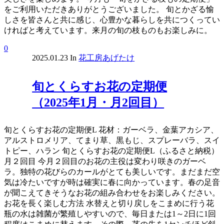
をご利用いただきありがとうございました。 旬とかざる愉
しさを皆さんと共に感じ、心豊かな暮らしを共につくってい
ければと考えています。来月の旬の枝ものもお楽しみに。
0
2025.01.23
In
花工房あげたけ
旬とくらすお花の定期便
（2025年1月・月2回目）
旬とくらすお花の定期便L 花材：ガーベラ、金葉アカシア、
アルストロメリア、てまり草、黒もじ、スプレーバラ、スイ
トピー、ハラン 旬とくらすお花の定期便L（ふるさと納税）
月２回目 今月２回目のお花の主役は変わり咲きのガーベ
ラ。独特の花びらのカールがとても美しいです。まだまだ空
気は冷たいですが時は確実に春に向かっています。春の足音
が聞こえてきそうなお花の組み合わせをお楽しみください。
お花を長く楽しむ方法 水替えと切り戻しをこまめに行う花
瓶の水は雑菌が繁殖しやすいので、毎日または1～2日に1回