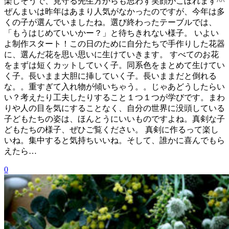
楽しそうで、見守る先生方からも思わず笑顔がこぼれます^^
ぜんまいは昨年はあまり人気がなかったのですが、今年は多
くの子が選んでいましたね。選び終わったテーブルでは、
「もうはじめていいかー？」と待ちきれない様子。 いよい
よ制作スタート！この日のために自分たちで手作りした花器
に、選んだ花を思い思いに生けていきます。 すべてのお花
をまずは短くカットしていく子。同系色をまとめて生けてい
く子。長いまま大胆に挿していく子。長いままだと倒れる
な。。重すぎて入れ物が傾いちゃう。。じゃあどうしたらい
い？考えたり工夫したりすること１つ１つが学びです。まわ
りや人の目を気にすることなく、自分の世界に没頭している
子どもたちの姿は、ほんとうにいいものですよね。真剣な子
どもたちの様子、ぜひご覧ください。 真剣に作るって楽し
いね。集中すると気持ちいいね。そして、誰かに喜んでもら
えたら…
0