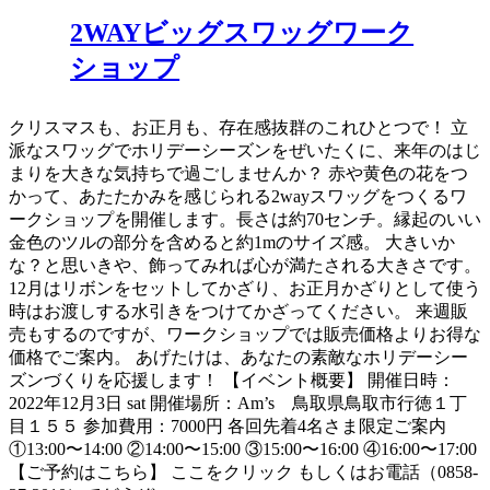
2WAYビッグスワッグワーク
ショップ
クリスマスも、お正月も、存在感抜群のこれひとつで！ 立
派なスワッグでホリデーシーズンをぜいたくに、来年のはじ
まりを大きな気持ちで過ごしませんか？ 赤や黄色の花をつ
かって、あたたかみを感じられる2wayスワッグをつくるワ
ークショップを開催します。長さは約70センチ。縁起のいい
金色のツルの部分を含めると約1mのサイズ感。 大きいか
な？と思いきや、飾ってみれば心が満たされる大きさです。
12月はリボンをセットしてかざり、お正月かざりとして使う
時はお渡しする水引きをつけてかざってください。 来週販
売もするのですが、ワークショップでは販売価格よりお得な
価格でご案内。 あげたけは、あなたの素敵なホリデーシー
ズンづくりを応援します！ 【イベント概要】 開催日時：
2022年12月3日 sat 開催場所：Am’s 鳥取県鳥取市行徳１丁
目１５５ 参加費用：7000円 各回先着4名さま限定ご案内
①13:00〜14:00 ②14:00〜15:00 ③15:00〜16:00 ④16:00〜17:00
【ご予約はこちら】 ここをクリック もしくはお電話（0858-