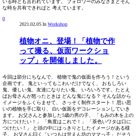
いる時とも言われています。 フォロワーのみなさまとそん
な時を共有できればと 考えています。
0
2021.02.05
In
Workshop
植物オニ、登場！「植物で作
って撮る、仮面ワークショ
ップ」を開催しました。
今回は節分にちなんで、 植物で鬼の仮面を作ろう！という
企画です。 鬼といってもこわいだけでなく、 おもしろい
鬼、優しい鬼、友達になりたい鬼、 いろいろです。たとえ
ばお母さんが怒ったときは どんな鬼になる？ そんな話から
イメージをふくらませて、 さっそく制作スタート！ 思い思
いの植物を手に取り、 白い仮面をデコレーションしていき
ます。 お父さんと参加した5歳の男の子、 「もみの木を上の
方につけたい！」 「角度はこれで！」 「茶色いワタは口に
つけたい！」 と頭の中にはっきりとしたイメージがある様
子。 お父さん曰く「いつもは甘えん坊のママっ子」 だそう