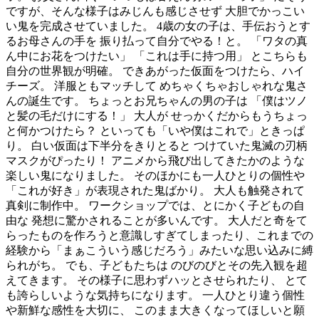
ですが、そんな様子はみじんも感じさせず 大胆でかっこい
い鬼を完成させていました。 4歳の女の子は、手伝おうとす
るお母さんの手を 振り払って自分でやる！と。 「ワタの真
ん中にお花をつけたい」 「これは手に持つ用」 とこちらも
自分の世界観が明確。 できあがった仮面をつけたら、ハイ
チーズ。 洋服ともマッチして めちゃくちゃおしゃれな鬼さ
んの誕生です。 ちょっとお兄ちゃんの男の子は 「僕はツノ
と髪の毛だけにする！」 大人が せっかくだからもうちょっ
と何かつけたら？ といっても「いや僕はこれで」ときっぱ
り。 白い仮面は下半分をきりとると つけていた鬼滅の刃柄
マスクがぴったり！ アニメから飛び出してきたかのような
楽しい鬼になりました。 そのほかにも一人ひとりの個性や
「これが好き」が表現された鬼ばかり。 大人も触発されて
真剣に制作中。 ワークショップでは、とにかく子どもの自
由な 発想に驚かされることが多いんです。 大人だと奇をて
らったものを作ろうと意識しすぎてしまったり、これまでの
経験から「まぁこういう感じだろう」みたいな思い込みに縛
られがち。 でも、子どもたちは のびのびとその先入観を超
えてきます。 その様子に思わずハッとさせられたり、 とて
も誇らしいような気持ちになります。 一人ひとり違う個性
や新鮮な感性を大切に、 このまま大きくなってほしいと願