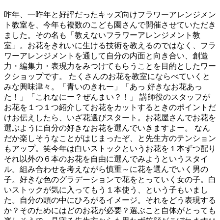
昨年、一昨年と好評だったキッズ向けフラワーアレンジメン
ト教室を、今年も複数のこども園さんで開催させていただき
ました。その名も「教えないフラワーアレンジメント教
室」。お花をきれいに生ける技術を教えるのではなく、フラ
ワーアレンジメントを通して自分の内面と向き合い、創造
力・編集力・表現力をみつけてもらうことを目的としたワー
クショップです。 たくさんのお花を教室にならべていくと
みな興味津々。「青いのきれー」「あっ 好きなお花あっ
た！」「これなにー？ぜんまい？！」 講師役のスタッフが
お花を１つ１つ紹介してお花をカットするときのポイントだ
けお伝えしたら、いざ花選びスタート。お花屋さんでお花を
選ぶように自分の好きなお花を選んでいきますよー。 なん
だか楽しそうなことがはじまったぞ、と先生方のテンション
もアップ。笑今年は白いストックというお花を１本ずつ配り
それ以外の６本のお花を自由に選んでみようというスタイ
ル。組み合わせを考えながら慎重～に花を選んでいく男の
子。好きな色のグラデーションで花をとっていく女の子。白
いストックが気に入ってもう１本使う、という子もいまし
た。自分の頭の中にひろがるイメージ。それをどう表現する
か？そのためにはどのお花が必要？選ぶこと自体がとっても