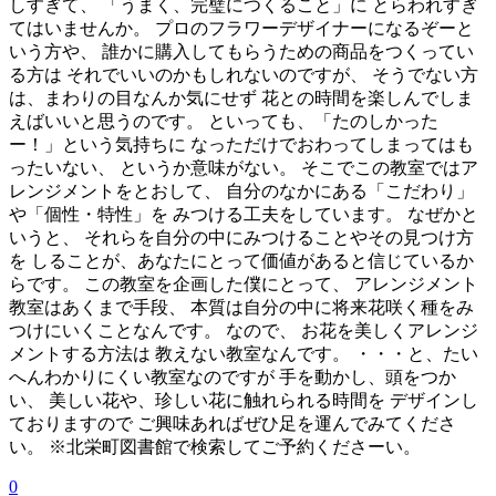
しすぎて、 「うまく、完璧につくること」に とらわれすぎ
てはいませんか。 プロのフラワーデザイナーになるぞーと
いう方や、 誰かに購入してもらうための商品をつくってい
る方は それでいいのかもしれないのですが、 そうでない方
は、まわりの目なんか気にせず 花との時間を楽しんでしま
えばいいと思うのです。 といっても、「たのしかった
ー！」という気持ちに なっただけでおわってしまってはも
ったいない、 というか意味がない。 そこでこの教室ではア
レンジメントをとおして、 自分のなかにある「こだわり」
や「個性・特性」を みつける工夫をしています。 なぜかと
いうと、 それらを自分の中にみつけることやその見つけ方
を しることが、あなたにとって価値があると信じているか
らです。 この教室を企画した僕にとって、 アレンジメント
教室はあくまで手段、 本質は自分の中に将来花咲く種をみ
つけにいくことなんです。 なので、 お花を美しくアレンジ
メントする方法は 教えない教室なんです。 ・・・と、たい
へんわかりにくい教室なのですが 手を動かし、頭をつか
い、 美しい花や、珍しい花に触れられる時間を デザインし
ておりますので ご興味あればぜひ足を運んでみてくださ
い。 ※北栄町図書館で検索してご予約くださーい。
0