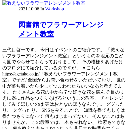
2021.10.06
In
Workshop
図書館でフラワーアレンジ
メント教室
三代目啓一です。 今日はイベントのご紹介です。 「教えな
いフラワーアレンジメント教室」 というものを地元のこど
も園でやらせてもらっておりまして、 その模様をあげたけ
のブログにて紹介しているのですが、 ▼こちら
https://agetake.co.jp/「教えないフラワーアレンジメント教
室」で子ど/ 全国からお問い合わせをいただいており、 世の
中が落ち着いたら少しずつまわれたらいいなあと考えてま
す。 たくさんある花の中から７つ好きな花を選んで 目のま
えに器に作品をつくりあげるというこの教室。 チャレンジ
してみてほしいのは 実はおとなのほうなんです。 ググった
り、 タグったり、 SNSをみることで、 知識を得てもしくは
得たつもりになって 何もはじまってない。 そんなことはあ
りませんか。 この教室では、 本もみれない、 検索もできな
い、 何も教えてもらえないという 非日常な時間をつくっ