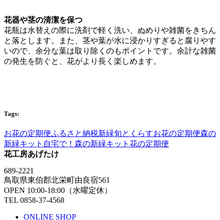
花器や茎の清潔を保つ
花瓶は水替えの際に洗剤で軽く洗い、ぬめりや雑菌をきちん
と落とします。また、茎や葉が水に浸かりすぎると腐りやす
いので、余分な葉は取り除くのもポイントです。余計な雑菌
の発生を防ぐと、花がより長く楽しめます。
Tags:
お花の定期便
ふるさと納税
新緑
旬とくらすお花の定期便
森の
新緑キット
自宅で！森の新緑キット
花の定期便
花工房あげたけ
689-2221
鳥取県東伯郡北栄町由良宿561
OPEN 10:00-18:00（水曜定休）
TEL 0858-37-4568
ONLINE SHOP