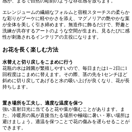
感が、まるで自然の彫刻のような存在感を放ちます。
エレンジュームの繊細なフォルムと宿根スターチスの柔らか
な彩りがブーケに軽やかさを添え、マグノリアの艶やかな葉
が全体を美しく引き締めます。無造作に飾るだけで、野趣と
洗練が共存するアートのような空間が生まれ、見るたびに感
性が刺激されるインテリアの主役になります。
お花を長く楽しむ方法
水替えと切り戻しをこまめに行う
花瓶の水は雑菌が繁殖しやすいので、毎日または1～2日に1
回程度はこまめに替えます。その際、茎の先を1センチほど
斜めに切り戻してあげると水の吸い上げが良くなり、花が長
持ちします。
置き場所を工夫し、適度な温度を保つ
強い直射日光に当てると花や葉が傷むことがあります。ま
た、冷暖房の風が直接当たる場所や極端に暑い・寒い場所は
避けましょう。適温を保つことで花の傷みを遅らせることが
できます。