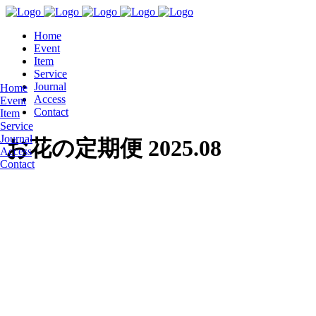
Home
Event
Item
Service
Journal
Home
Access
Event
Contact
Item
Service
Journal
お花の定期便 2025.08
Access
Contact