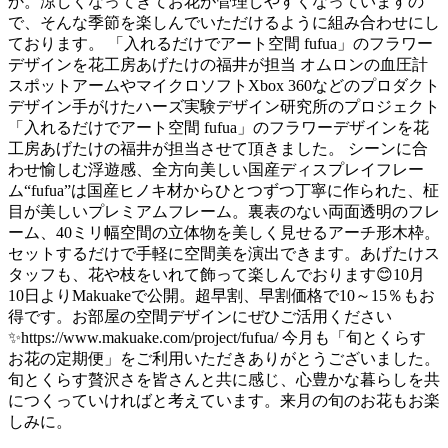
か。涼しくなってきてお花が管理しやすくなっていますの
で、そんな季節を楽しんでいただけるように組み合わせにし
ております。 「入れるだけでアート空間 fufua」のフラワー
デザインを花工房あげたけの福井が担当 オムロンの血圧計
スポットアームやマイクロソフトXbox 360などのプロダクト
デザイン手がけたハーズ実験デザイン研究所のプロジェクト
「入れるだけでアート空間 fufua」のフラワーデザインを花
工房あげたけの福井が担当させて頂きました。 シーンに合
わせ愉しむ浮遊感、全方向美しい国産ディスプレイフレー
ム“fufua”は国産ヒノキ材からひとつずつ丁寧に作られた、柾
目が美しいプレミアムフレーム。裏表のない両面透明のフレ
ーム、40ミリ幅空間の立体物を美しく見せるアーチ形木枠。
セットするだけで手軽に空間美を演出できます。あげたけス
タッフも、花や枝をいれて飾って楽しんでおります😊10月
10日よりMakuakeで公開。超早割、早割価格で10～15％もお
得です。お部屋の空間デザインにぜひご活用ください
✨https://www.makuake.com/project/fufua/ 今月も「旬とくらす
お花の定期便」をご利用いただきありがとうございました。
旬とくらす贅沢さを皆さんと共に感じ、心豊かな暮らしを共
につくっていければと考えています。来月の旬のお花もお楽
しみに。