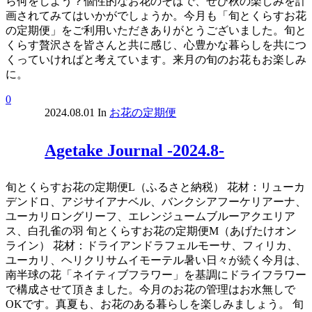
ら何をしよう？個性的なお花のそばで、ぜひ秋の楽しみを計
画されてみてはいかがでしょうか。今月も「旬とくらすお花
の定期便」をご利用いただきありがとうございました。旬と
くらす贅沢さを皆さんと共に感じ、心豊かな暮らしを共につ
くっていければと考えています。来月の旬のお花もお楽しみ
に。
0
2024.08.01
In
お花の定期便
Agetake Journal -2024.8-
旬とくらすお花の定期便L（ふるさと納税） 花材：リューカ
デンドロ、アジサイアナベル、バンクシアフーケリアーナ、
ユーカリロングリーフ、エレンジュームブルーアクエリア
ス、白孔雀の羽 旬とくらすお花の定期便M（あげたけオン
ライン） 花材：ドライアンドラフェルモーサ、フィリカ、
ユーカリ、ヘリクリサムイモーテル暑い日々が続く今月は、
南半球の花「ネイティブフラワー」を基調にドライフラワー
で構成させて頂きました。今月のお花の管理はお水無しで
OKです。真夏も、お花のある暮らしを楽しみましょう。 旬