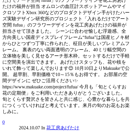
だけでアート空間 fufua」のフラワーデザインを花工房あげ
たけの福井が担当 オムロンの血圧計スポットアームやマイ
クロソフトXbox 360などのプロダクトデザイン手がけたハー
ズ実験デザイン研究所のプロジェクト「入れるだけでアート
空間 fufua」のフラワーデザインを花工房あげたけの福井が
担当させて頂きました。 シーンに合わせ愉しむ浮遊感、全
方向美しい国産ディスプレイフレーム“fufua”は国産ヒノキ材
からひとつずつ丁寧に作られた、柾目が美しいプレミアムフ
レーム。 裏表のない両面透明のフレーム、40ミリ幅空間の
立体物を美しく見せるアーチ形木枠。セットするだけで手軽
に空間美を演出できます。 あげたけスタッフも、花や枝を
いれて飾って楽しんでおります😊 10月10日よりMakuakeで公
開。 超早割、早割価格で10～15％もお得です。 お部屋の空
間デザインに ぜひご活用ください✨
https://www.makuake.com/project/fufua/ 今月も「旬とくらすお
花の定期便」をご利用いただきありがとうございました。
旬とくらす贅沢さを皆さんと共に感じ、心豊かな暮らしを共
につくっていければと考えています。来月の旬のお花もお楽
しみに。
0
2024.10.07
In
花工房あげたけ