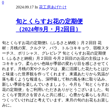
0
2024.09.17
In
花工房あげたけ
旬とくらすお花の定期便
（2024年9月・月2回目）
旬とくらすお花の定期便L（ふるさと納税 ）月２回目 花
材：月桃の実、クルクマ、バラ、トルコキキョウ、宿根スタ
ーチス、ポリシャス、グレビレア 旬とくらすお花の定期便
L（ふるさと納税）月２回目 今月２回目のお花の主役はトル
コキキョウ。柔らかい色味が季節の変わり目を感じさせてく
れます。月桃の実やクルクマは、夏に活躍した花たちとはひ
と味違った世界観を作ってくれます。来週あたりから気温が
落ち着くような報道も。深呼吸して秋の風を体に取り込み、
新しい季節を楽しんでいきましょう。今月も「旬とくらすお
花の定期便」をご利用いただきありがとうございました。旬
とくらす贅沢さを皆さんと共に感じ、心豊かな暮らしを共に
つくっていければと考えています。来月の旬のお花もお楽し
みに。