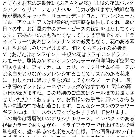
とくらすお花の定期便L（ふるさと納税） 主役の花はバンク
シアフーケリアーナとアナベル。迫力がありますが繊細な造
形が視線をキャッチ。リューカデンドロと、エレンジューム
ブルーアクエリアスは視覚的な清涼感を提供してくれ、暑い
日々の中、お部屋の中のアートピースの役割をはたしてくれ
ます。花器の中の水も温かくなってしまう季節ですが、ドラ
イフラワーであればメンテナンスの必要もなく、花のある暮
らしをお楽しみいただけます。 旬とくらすお花の定期便
M（あげたけオンライン） 主役の花はドライアンドラフェ
ルモーサ。馴染みやすいオレンジカラーが和洋問わず空間で
華咲きます。フィリカ、ユーカリ、ヘリクリサムイモーテル
は余白をとりながらアレンジすることでリズムのある花束
に。おしゃれに過ごす夏を演出してくれるブーケです。 暑
い季節のギフトはリースやスワッグがおすすめ！ 気温の高
い日が続きますね。この時期のご注文はクール便でお送りさ
せていただいておりますが、お客様のお手元に届いてからも
高い気温の中で花は過ごします。こんなシーズンのフラワー
ギフトには、リースやスワッグをおすすめしております。
上の画像は還暦祝いのオリジナルリース。インパクトのある
祝福カラーでありながら、ドライフラワーで仕上げるので重
量も軽く、壁へ飾るのも楽ちんな仕様。下の画像はホワイト