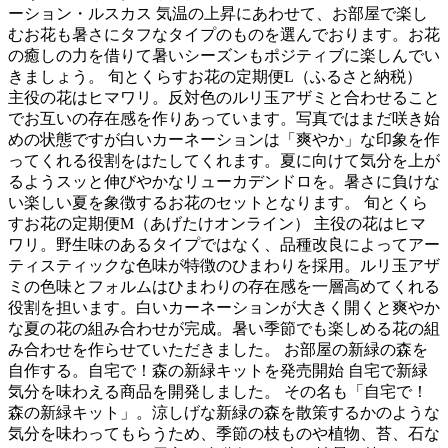
ーション・ルスカス 気温の上昇にあわせて、お部屋で楽し
むお花も暑さにタフなタイプのものを選んでおります。お花
の癒しの力を借りて暑いシーズンもポジティブに楽しんでい
きましょう。 旬とくらすお花の定期便L（ふるさと納税）
主役の花はヒマワリ。反対色のルリ玉アザミと合わせること
でお互いの存在感を作りあっています。写真ではまだ咲き始
めの状態ですが白いカーネーションは「爽やか」な印象を作
ってくれる役割をはたしてくれます。夏に向けて気分を上が
るようスッと伸びやかなリューカデンドロを。暑さに負けな
い楽しい夏を象徴するお花のセットとなります。 旬とくら
すお花の定期便M（あげたけオンライン） 主役の花はヒマ
ワリ。野生味のあるタイプではなく、品種改良によってアー
ティスティックな色味が特徴のひまわりを採用。ルリ玉アザ
ミの色味とフォルムはひまわりの存在感を一層高めてくれる
役割を担います。白いカーネーションが大きく開くと爽やか
な夏の花の組み合わせが完成。暑い季節でも楽しめる花の組
み合わせを作らせていただきました。 お部屋の新緑の森を
自作する。自宅で！森の新緑キットを発売開始 自宅で新緑
気分を味わえる商品を開発しました。 その名も「自宅で！
森の新緑キット」。涼しげな新緑の森を散策するかのような
気分を味わってもらうため、季節の枝ものや植物、苔、石な