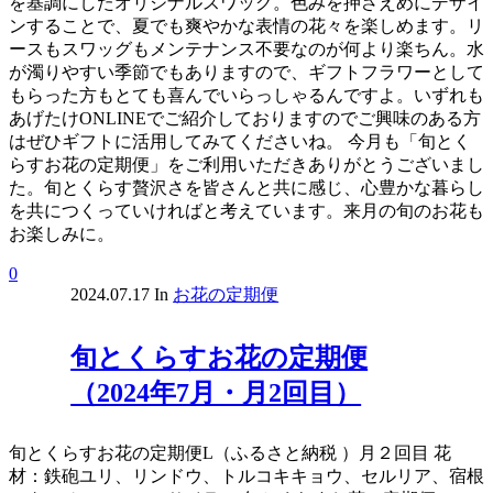
を基調にしたオリジナルスワッグ。色みを押さえめにデザイ
ンすることで、夏でも爽やかな表情の花々を楽しめます。リ
ースもスワッグもメンテナンス不要なのが何より楽ちん。水
が濁りやすい季節でもありますので、ギフトフラワーとして
もらった方もとても喜んでいらっしゃるんですよ。いずれも
あげたけONLINEでご紹介しておりますのでご興味のある方
はぜひギフトに活用してみてくださいね。 今月も「旬とく
らすお花の定期便」をご利用いただきありがとうございまし
た。旬とくらす贅沢さを皆さんと共に感じ、心豊かな暮らし
を共につくっていければと考えています。来月の旬のお花も
お楽しみに。
0
2024.07.17
In
お花の定期便
旬とくらすお花の定期便
（2024年7月・月2回目）
旬とくらすお花の定期便L（ふるさと納税 ）月２回目 花
材：鉄砲ユリ、リンドウ、トルコキキョウ、セルリア、宿根