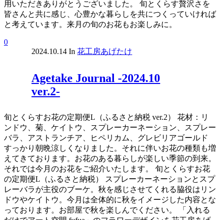
用いただきありがとうございました。 旬とくらす贅沢さを
皆さんと共に感じ、心豊かな暮らしを共につくっていければ
と考えています。来月の旬のお花もお楽しみに。
0
2024.10.14
In
花工房あげたけ
Agetake Journal -2024.10
ver.2-
旬とくらすお花の定期便L（ふるさと納税 ver.2） 花材：リ
ンドウ、菊、ケイトウ、スプレーカーネーション、スプレー
バラ、アストランチア、ヒペリカム、グレビリアゴールド
すっかり朝晩涼しくなりました。それに伴いお花の種類も増
えてきております。お花のある暮らしが楽しい季節の到来。
それでは今月のお花をご紹介いたします。 旬とくらすお花
の定期便L（ふるさと納税） スプレーカーネーションとスプ
レーバラが主役のブーケ。秋を感じさせてくれる脇役はリン
ドウやケイトウ。今月は全体的に秋をイメージした内容とな
っております。お部屋で秋を楽しんでください。 「入れる