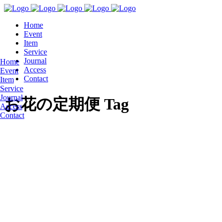
Home
Event
Item
Service
Journal
Home
Access
Event
Contact
Item
Service
Journal
お花の定期便 Tag
Access
Contact