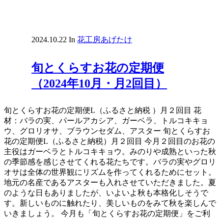
2024.10.22
In
花工房あげたけ
旬とくらすお花の定期便
（2024年10月・月2回目）
旬とくらすお花の定期便L（ふるさと納税 ）月２回目 花
材：バラの実、パールアカシア、ガーベラ、トルコキキョ
ウ、グロリオサ、ブラウンセダム、アスター 旬とくらすお
花の定期便L（ふるさと納税）月２回目 今月２回目のお花の
主役はガーベラとトルコキキョウ。みのりや成熟といった秋
の季節感を感じさせてくれる花たちです。バラの実やグロリ
オサは全体の世界観にリズムを作ってくれるためにセット。
地元の名産であるアスターも入れさせていただきました。夏
のような日もありましたが、いよいよ秋も本格化しそうで
す。新しいものに触れたり、美しいものをみて秋を楽しんで
いきましょう。 今月も「旬とくらすお花の定期便」をご利