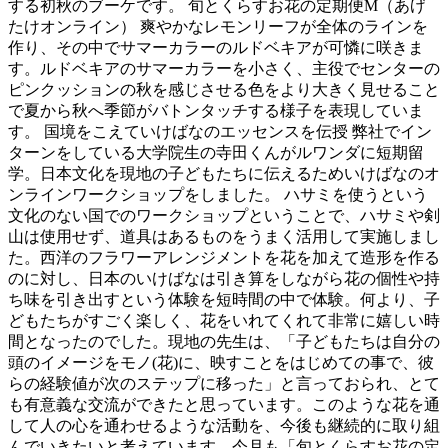
する初秋のブーケです。 旬とくらすお花の定期便M（あげ
たけオンライン） 爽やかなレモンリーフが全体のラインを
作り、その中でサマーカラーのルドベキアが可憐に咲きま
す。ルドベキアのサマーカラーを小さく、主役でセンターの
ピンクッションの秋を感じさせる色をより大きく見せること
で夏から秋へ季節がバトンタッチする様子を表現していま
す。 国境をこえていけばなのエッセンスを伝授 弊社でイン
ターンをしている大学院生の寺田くんがルワンダに短期留
学。日本文化を現地の子どもたちに伝えるためいけばなのオ
ンラインワークショップをしました。 ハサミを使うという
文化のない国でのワークショップということで、ハサミや剣
山は使用せず、道具はあるものをうまく活用して実施しまし
た。西洋のフラワーアレンジメントを花を加えて造形を作る
のに対し、日本のいけばなは引き算をしながら花の個性や持
ち味を引き出すという体験を短時間の中で体験。何より、子
どもたちがすごく楽しく、花をいれてくれて非常に嬉しい時
間となったのでした。現地の先生は、「子どもたちは自分の
頭のイメージをモノ(花)に、映すことをはじめての事で、彼
らの経験値が次のステップに移った」と言っておられ、とて
も有意義な交流ができたと思っています。このような花を通
して人の心を通わせるような活動を、今後も継続的に取り組
んでいきたいと考えています。今月も「旬とくらすお花の定