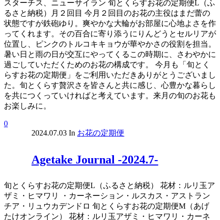
スターチス、ニューサイラン 旬とくらすお花の定期便L（ふ
るさと納税）月２回目 今月２回目のお花の主役はまだ蕾の
状態ですが鉄砲ゆり。爽やかな大輪がお部屋に心地よさを作
ってくれます。その百合に寄り添うにりんどうとセルリアが
位置し、ピンクのトルコキキョウが華やかさの役割を担当。
暑い日と雨の日が交互にやってくるこの時期に、さわやかに
過ごしていただくためのお花の構成です。 今月も「旬とく
らすお花の定期便」をご利用いただきありがとうございまし
た。旬とくらす贅沢さを皆さんと共に感じ、心豊かな暮らし
を共につくっていければと考えています。来月の旬のお花も
お楽しみに。
0
2024.07.03
In
お花の定期便
Agetake Journal -2024.7-
旬とくらすお花の定期便L（ふるさと納税） 花材：ルリ玉ア
ザミ・ヒマワリ ・カーネーション・ルスカス・アストラン
チア・リュウカデンドロ 旬とくらすお花の定期便M（あげ
たけオンライン） 花材：ルリ玉アザミ・ヒマワリ・カーネ