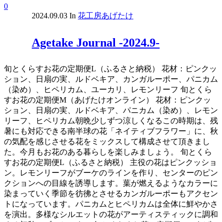
0
2024.09.03
In
花工房あげたけ
Agetake Journal -2024.9-
旬とくらすお花の定期便L（ふるさと納税） 花材：ピンクッ
ション、日扇の実、ルドベキア、カンガルーポー、パニカム
（染め）、ヒペリカム、ユーカリ、レモンリーフ 旬とくら
すお花の定期便M（あげたけオンライン） 花材：ピンクッ
ション、日扇の実、ルドベキア、パニカム（染め）、レモン
リーフ、ヒペリカム朝晩少しずつ涼しくなるこの時期は、残
暑にも対応できる南半球の花「ネイティブフラワー」に、秋
の気配を感じさせる花をミックスして構成させて頂きまし
た。今月もお花のある暮らしを楽しみましょう。 旬とくら
すお花の定期便L（ふるさと納税） 主役の花はピンクッショ
ン。レモンリーフがブーケのラインを作り、センターのピン
クションへの目線を誘導します。葉が燃えるようなカラーに
染まっていく季節を彷彿とさせるカンガルーポーもアクセン
トになっています。パニカムとヒペリカムは全体に鮮やかさ
を演出。多様なシルエットの花がアーティスティックに調和