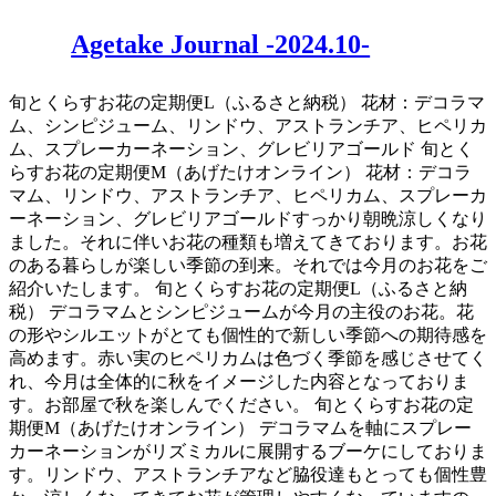
Agetake Journal -2024.10-
旬とくらすお花の定期便L（ふるさと納税） 花材：デコラマ
ム、シンピジューム、リンドウ、アストランチア、ヒペリカ
ム、スプレーカーネーション、グレビリアゴールド 旬とく
らすお花の定期便M（あげたけオンライン） 花材：デコラ
マム、リンドウ、アストランチア、ヒペリカム、スプレーカ
ーネーション、グレビリアゴールドすっかり朝晩涼しくなり
ました。それに伴いお花の種類も増えてきております。お花
のある暮らしが楽しい季節の到来。それでは今月のお花をご
紹介いたします。 旬とくらすお花の定期便L（ふるさと納
税） デコラマムとシンピジュームが今月の主役のお花。花
の形やシルエットがとても個性的で新しい季節への期待感を
高めます。赤い実のヒペリカムは色づく季節を感じさせてく
れ、今月は全体的に秋をイメージした内容となっておりま
す。お部屋で秋を楽しんでください。 旬とくらすお花の定
期便M（あげたけオンライン） デコラマムを軸にスプレー
カーネーションがリズミカルに展開するブーケにしておりま
す。リンドウ、アストランチアなど脇役達もとっても個性豊