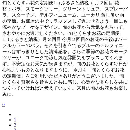
旬とくらすお花の定期便L（ふるさと納税 ）月２回目 花
材：バラ、スモークツリー、グリーントリュフ、スプレーバ
ラ、スターチス、デルフィニューム、ユーカリ 蒸し暑い雨
の季節。お部屋の中でリラックスして過ごせるよう、目にも
涼やかなブーケをデザイン。旬のお花から元気をもらって、
さわやかにお過ごしください。 旬とくらすお花の定期便
L（ふるさと納税）月２回目 今月２回目のお花の主役はパー
プルカラーのバラ。それを引き立てるブルーのデルフィニュ
ームはすっきりとした清涼感を。さらに季節のお花スモーク
ツリーが、ユニークで涼し気な雰囲気をプラスしてくれま
す。不安定なお天気が続きますが、旬のお花とくらす毎日が
心地よいものとなりますように。 今月も「旬とくらすお花
の定期便」をご利用いただきありがとうございました。 旬
とくらす贅沢さを皆さんと共に感じ、心豊かな暮らしを共に
つくっていければと考えています。来月の旬のお花もお楽し
みに。
0
1
2