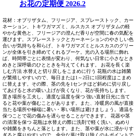
お花の定期便 2026.2
花材：オブリザタム、フリージア、スプレーストック、カー
ネーション、トキワガマズミ、ルスカス オブリザタムの軽
やかな黄色と、フリージアの澄んだ香りが空間に春の気配を
運びます。スプレーストックとカーネーションのやさしい色
合いが気持ちを和らげ、トキワガマズミとルスカスのグリー
ンが全体を引き締めてくれるブーケ。光の入る場所に飾れ
ば、時間帯ごとに表情が変わり、何気ない日常に小さなとき
めきと深呼吸のひとときを与えてくれます。 お花を長く楽
しむ方法 水替えと切り戻しをこまめに行う 花瓶の水は雑菌
が繁殖しやすいので、毎日または1～2日に1回程度はこまめ
に替えます。その際、茎の先を1センチほど斜めに切り戻し
てあげると水の吸い上げが良くなり、花が長持ちします。
置き場所を工夫し、適度な温度を保つ 強い直射日光に当て
ると花や葉が傷むことがあります。また、冷暖房の風が直接
当たる場所や極端に暑い・寒い場所は避けましょう。適温を
保つことで花の傷みを遅らせることができます。 花器や茎
の清潔を保つ 花瓶は水替えの際に洗剤で軽く洗い、ぬめり
や雑菌をきちんと落とします。また、茎や葉が水に浸かりす
ぎると腐りやすいので、余分な葉は取り除くのもポイントで