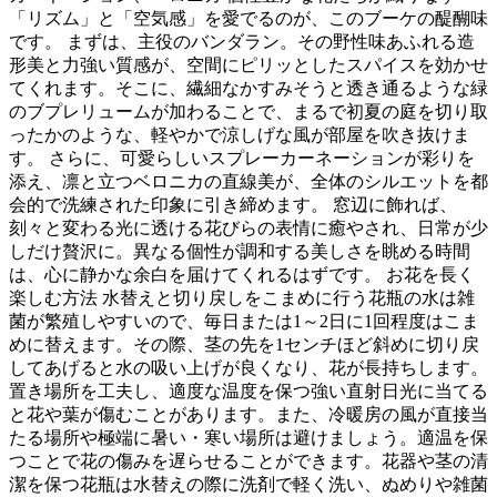
「リズム」と「空気感」を愛でるのが、このブーケの醍醐味
です。 まずは、主役のバンダラン。その野性味あふれる造
形美と力強い質感が、空間にピリッとしたスパイスを効かせ
てくれます。そこに、繊細なかすみそうと透き通るような緑
のブプレリュームが加わることで、まるで初夏の庭を切り取
ったかのような、軽やかで涼しげな風が部屋を吹き抜けま
す。 さらに、可愛らしいスプレーカーネーションが彩りを
添え、凛と立つベロニカの直線美が、全体のシルエットを都
会的で洗練された印象に引き締めます。 窓辺に飾れば、
刻々と変わる光に透ける花びらの表情に癒やされ、日常が少
しだけ贅沢に。異なる個性が調和する美しさを眺める時間
は、心に静かな余白を届けてくれるはずです。 お花を長く
楽しむ方法 水替えと切り戻しをこまめに行う花瓶の水は雑
菌が繁殖しやすいので、毎日または1～2日に1回程度はこま
めに替えます。その際、茎の先を1センチほど斜めに切り戻
してあげると水の吸い上げが良くなり、花が長持ちします。
置き場所を工夫し、適度な温度を保つ強い直射日光に当てる
と花や葉が傷むことがあります。また、冷暖房の風が直接当
たる場所や極端に暑い・寒い場所は避けましょう。適温を保
つことで花の傷みを遅らせることができます。花器や茎の清
潔を保つ花瓶は水替えの際に洗剤で軽く洗い、ぬめりや雑菌