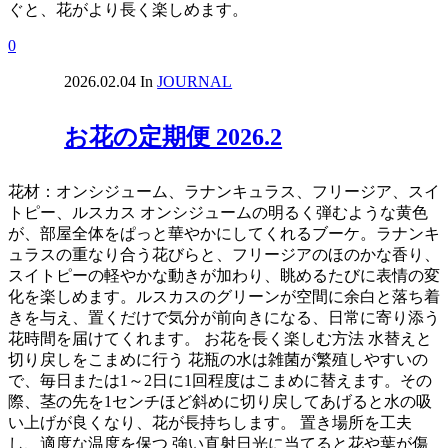
ぐと、花がより長く楽しめます。
0
2026.02.04
In
JOURNAL
お花の定期便 2026.2
花材：オンシジューム、ラナンキュラス、フリージア、スイ
トピー、ルスカス オンシジュームの明るく弾むような黄色
が、部屋全体をぱっと華やかにしてくれるブーケ。ラナンキ
ュラスの重なり合う花びらと、フリージアのほのかな香り、
スイトピーの軽やかな動きが加わり、眺めるたびに表情の変
化を楽しめます。ルスカスのグリーンが空間に余白と落ち着
きを与え、置くだけで気分が前向きになる、日常に寄り添う
花時間を届けてくれます。 お花を長く楽しむ方法 水替えと
切り戻しをこまめに行う 花瓶の水は雑菌が繁殖しやすいの
で、毎日または1～2日に1回程度はこまめに替えます。その
際、茎の先を1センチほど斜めに切り戻してあげると水の吸
い上げが良くなり、花が長持ちします。 置き場所を工夫
し、適度な温度を保つ 強い直射日光に当てると花や葉が傷