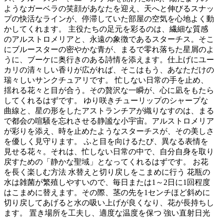
ようなガーベラの笑顔があなたを迎え、天へと伸びるスナッ
プの快活なラインが、停滞していた部屋の空気を心地よく動
かしてくれます。 主役たちの足元を彩るのは、繊細な質感
のアルストロメリアと、永遠の象徴であるスターチス。そこ
にブルースターの密やかな青が、まるで零れ落ちた星屑のよ
うに、ブーケに奥行きのある詩情を添えます。仕上げにユー
カリの清々しい香りが広がれば、そこはもう、あなただけの
瑞々しいサンクチュアリです。 忙しない日常の手を止め、
揺れる花々と目が合う。その贅沢な一瞬が、心に凪をもたら
してくれるはずです。 ゆり咲きチューリップのシャープな
曲線と、星の形をしたアストランチアが織りなすのは、まる
で都会の喧騒を忘れさせる静謐な小宇宙。アルストロメリア
が彩りを添え、時を止めたようなスターチスが、その美しさ
を優しく見守ります。 ふと目を向けるたび、異なる表情を
見せる花々。それは、忙しない日常の中で、自分自身を取り
戻すための「静かな聖域」となってくれるはずです。 お花
を長く楽しむ方法 水替えと切り戻しをこまめに行う 花瓶の
水は雑菌が繁殖しやすいので、毎日または1～2日に1回程度
はこまめに替えます。その際、茎の先を1センチほど斜めに
切り戻してあげると水の吸い上げが良くなり、花が長持ちし
ます。 置き場所を工夫し、適度な温度を保つ 強い直射日光