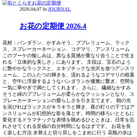
2026.04.07
In
JOURNAL
お花の定期便 2026.4
花材：バンダラン、かすみそう、ブプレリューム、ラック
ス、スプレーカーネーション、コデマリ、アンスリューム
このブーケの愉しみは、異なる質感が重なり合うことで生ま
れる「立体的な美しさ」にあります。 主役は、宝石のよう
に艶やかなラックスと、エキゾチックな光沢を放つアンスリ
ューム。このふたつの輝きを、流れるようなコデマリの枝葉
と、空中に浮遊するようなバンダランが優雅に繋ぎ、空間を
一気に華やぎで満たしてくれます。 さらに、繊細なかすみ
そうと緑のブプレリュームが柔らかなクッションとなり、ス
プレーカーネーションの愛らしさを引き立てます。 朝の光
を浴びればラックスがキラキラと輝き、夜の灯りの下ではア
ンスリュームが幻想的な影を落とす。時間の移ろいとともに
変化するドラマチックな表情を眺めるひとときは、日常を忘
れさせてくれる至福の自分時間になるはずです。 お花を長
く楽しむ方法 水替えと切り戻しをこまめに行う 花瓶の水は