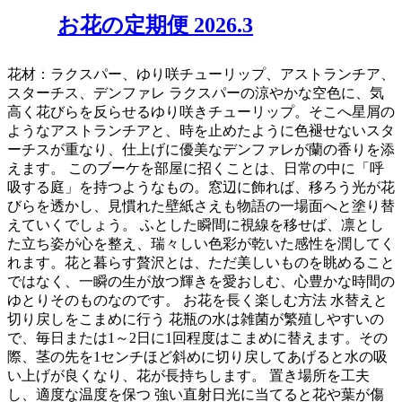
お花の定期便 2026.3
花材：ラクスパー、ゆり咲チューリップ、アストランチア、
スターチス、デンファレ ラクスパーの涼やかな空色に、気
高く花びらを反らせるゆり咲きチューリップ。そこへ星屑の
ようなアストランチアと、時を止めたように色褪せないスタ
ーチスが重なり、仕上げに優美なデンファレが蘭の香りを添
えます。 このブーケを部屋に招くことは、日常の中に「呼
吸する庭」を持つようなもの。窓辺に飾れば、移ろう光が花
びらを透かし、見慣れた壁紙さえも物語の一場面へと塗り替
えていくでしょう。 ふとした瞬間に視線を移せば、凛とし
た立ち姿が心を整え、瑞々しい色彩が乾いた感性を潤してく
れます。花と暮らす贅沢とは、ただ美しいものを眺めること
ではなく、一瞬の生が放つ輝きを愛おしむ、心豊かな時間の
ゆとりそのものなのです。 お花を長く楽しむ方法 水替えと
切り戻しをこまめに行う 花瓶の水は雑菌が繁殖しやすいの
で、毎日または1～2日に1回程度はこまめに替えます。その
際、茎の先を1センチほど斜めに切り戻してあげると水の吸
い上げが良くなり、花が長持ちします。 置き場所を工夫
し、適度な温度を保つ 強い直射日光に当てると花や葉が傷