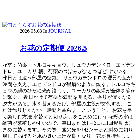
2026.05.08
In
JOURNAL
お花の定期便 2026.5
花材：芍薬、トルコキキョウ、リュウカデンドロ、エピデン
ドロ、ユーカリ 朝、芍薬のつぼみがひとつほどけている。
昨日とは違う部屋の空気。 リュウカデンドロの硬質な葉が
時間を支え、エピデンドロが星屑のように散る。トルコキキ
ョウの絹のひだに光が溜まり、ユーカリの銀緑が全体を静か
に繋ぐ。 数日かけて芍薬が満開を迎える。香りが濃くなる
夕方がある。水を替えるたび、部屋の主役が交代する。 こ
れは飾りじゃない。時間と暮らす、ということ。 お花を長
く楽しむ方法 水替えと切り戻しをこまめに行う 花瓶の水は
雑菌が繁殖しやすいので、毎日または1～2日に1回程度はこ
まめに替えます。その際、茎の先を1センチほど斜めに切り
戻してあげると水の吸い上げが良くなり、花が長持ちしま