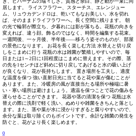
ぎ、ビバーナムの瑞々しさ。質感と余白、静と動が一束に同
居します。 ライスフラワー、スターチス、エレンジュー
ム、リュウカデンドロは、乾いてもなお美しい。水を切れ
ば、そのままドライフラワーへ。長く空間に残ります。 朝
の光で輪郭が際立ち、夕暮れには影が落ちる。花瓶の向きを
変えれば、違う顔。飾るのではなく、時間を編集する花束。
一週間後、一ヶ月後、半年後——移ろう姿そのものが、部屋
の景色になります。 お花を長く楽しむ方法 水替えと切り戻
しをこまめに行う 花瓶の水は雑菌が繁殖しやすいので、毎
日または1～2日に1回程度はこまめに替えます。その際、茎
の先を1センチほど斜めに切り戻してあげると水の吸い上げ
が良くなり、花が長持ちします。 置き場所を工夫し、適度
な温度を保つ 強い直射日光に当てると花や葉が傷むことが
あります。また、冷暖房の風が直接当たる場所や極端に暑
い・寒い場所は避けましょう。適温を保つことで花の傷みを
遅らせることができます。 花器や茎の清潔を保つ 花瓶は水
替えの際に洗剤で軽く洗い、ぬめりや雑菌をきちんと落とし
ます。また、茎や葉が水に浸かりすぎると腐りやすいので、
余分な葉は取り除くのもポイントです。余計な雑菌の発生を
防ぐと、花がより長く楽しめます。
0