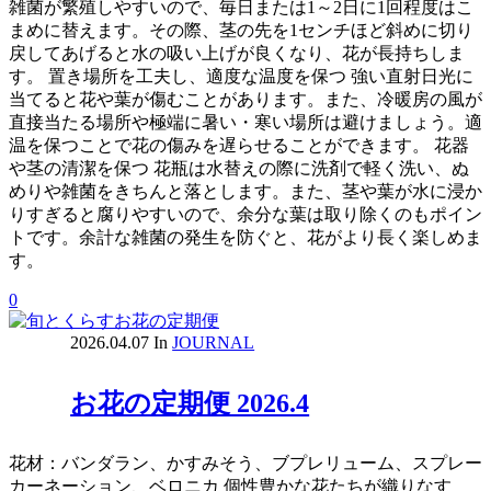
雑菌が繁殖しやすいので、毎日または1～2日に1回程度はこ
まめに替えます。その際、茎の先を1センチほど斜めに切り
戻してあげると水の吸い上げが良くなり、花が長持ちしま
す。 置き場所を工夫し、適度な温度を保つ 強い直射日光に
当てると花や葉が傷むことがあります。また、冷暖房の風が
直接当たる場所や極端に暑い・寒い場所は避けましょう。適
温を保つことで花の傷みを遅らせることができます。 花器
や茎の清潔を保つ 花瓶は水替えの際に洗剤で軽く洗い、ぬ
めりや雑菌をきちんと落とします。また、茎や葉が水に浸か
りすぎると腐りやすいので、余分な葉は取り除くのもポイン
トです。余計な雑菌の発生を防ぐと、花がより長く楽しめま
す。
0
2026.04.07
In
JOURNAL
お花の定期便 2026.4
花材：バンダラン、かすみそう、ブプレリューム、スプレー
カーネーション、ベロニカ 個性豊かな花たちが織りなす