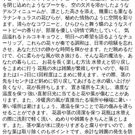
を閉じ込めたようなブーケを。 空の欠片を溶かしたような
デルフィニュームが、凛とした高さを添え、幾重にも重なる
ラナンキュラスの花びらが、秘めた情熱のように空間を彩り
ます。清らかなコワニーと、ひらひらと舞う蝶のようなスイ
ートピーの香りが、部屋を優しい詩情で満たしていく。 気
品溢れるトルコキキョウと、明日への希望を語るようなチュ
ーリップ。これらの花々が奏でる調和は、日常の喧騒を忘れ
させ、あなただけの静かな時間を輝かせます。ただ眺めるだ
けで、心に柔らかな風が吹き抜ける。そんな花の魔法を、あ
なたの暮らしに。 お花を長く楽しむ方法 水替えと切り戻し
をこまめに行う 花瓶の水は雑菌が繁殖しやすいので、毎日
または1～2日に1回程度はこまめに替えます。その際、茎の
先を1センチほど斜めに切り戻してあげると水の吸い上げが
良くなり、花が長持ちします。 置き場所を工夫し、適度な
温度を保つ 強い直射日光に当てると花や葉が傷むことがあ
ります。また、冷暖房の風が直接当たる場所や極端に暑い・
寒い場所は避けましょう。適温を保つことで花の傷みを遅ら
せることができます。 花器や茎の清潔を保つ 花瓶は水替え
の際に洗剤で軽く洗い、ぬめりや雑菌をきちんと落としま
す。また、茎や葉が水に浸かりすぎると腐りやすいので、余
分な葉は取り除くのもポイントです。余計な雑菌の発生を防