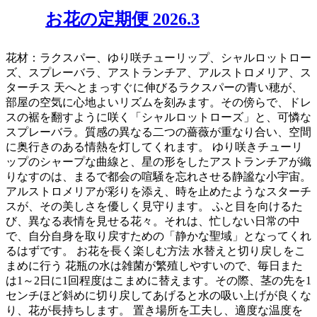
お花の定期便 2026.3
花材：ラクスパー、ゆり咲チューリップ、シャルロットロー
ズ、スプレーバラ、アストランチア、アルストロメリア、ス
ターチス 天へとまっすぐに伸びるラクスパーの青い穂が、
部屋の空気に心地よいリズムを刻みます。その傍らで、ドレ
スの裾を翻すように咲く「シャルロットローズ」と、可憐な
スプレーバラ。質感の異なる二つの薔薇が重なり合い、空間
に奥行きのある情熱を灯してくれます。 ゆり咲きチューリ
ップのシャープな曲線と、星の形をしたアストランチアが織
りなすのは、まるで都会の喧騒を忘れさせる静謐な小宇宙。
アルストロメリアが彩りを添え、時を止めたようなスターチ
スが、その美しさを優しく見守ります。 ふと目を向けるた
び、異なる表情を見せる花々。それは、忙しない日常の中
で、自分自身を取り戻すための「静かな聖域」となってくれ
るはずです。 お花を長く楽しむ方法 水替えと切り戻しをこ
まめに行う 花瓶の水は雑菌が繁殖しやすいので、毎日また
は1～2日に1回程度はこまめに替えます。その際、茎の先を1
センチほど斜めに切り戻してあげると水の吸い上げが良くな
り、花が長持ちします。 置き場所を工夫し、適度な温度を