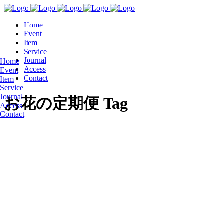
Home
Event
Item
Service
Journal
Home
Access
Event
Contact
Item
Service
Journal
お花の定期便 Tag
Access
Contact