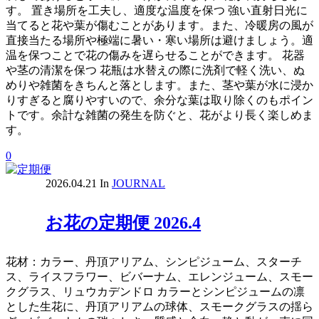
す。 置き場所を工夫し、適度な温度を保つ 強い直射日光に
当てると花や葉が傷むことがあります。また、冷暖房の風が
直接当たる場所や極端に暑い・寒い場所は避けましょう。適
温を保つことで花の傷みを遅らせることができます。 花器
や茎の清潔を保つ 花瓶は水替えの際に洗剤で軽く洗い、ぬ
めりや雑菌をきちんと落とします。また、茎や葉が水に浸か
りすぎると腐りやすいので、余分な葉は取り除くのもポイン
トです。余計な雑菌の発生を防ぐと、花がより長く楽しめま
す。
0
2026.04.21
In
JOURNAL
お花の定期便 2026.4
花材：カラー、丹頂アリアム、シンピジューム、スターチ
ス、ライスフラワー、ビバーナム、エレンジューム、スモー
クグラス、リュウカデンドロ カラーとシンピジュームの凛
とした生花に、丹頂アリアムの球体、スモークグラスの揺ら